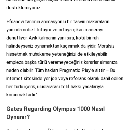
desteklemiyoruz.
Efsanevi tanrının animasyonlu bir tasviri makaraların
yanında nöbet tutuyor ve ortaya çıkan macerayı
denetliyor. Ayık kalmanın yanı sıra, kötü bir ruh
halindeyseniz oynamaktan kaçınmak da iyidir. Moralsiz
hissetmek muhakeme yeteneğinizi de etkileyebilir
empieza başka türlü veremeyeceğiniz kararlar almanıza
neden olabilir. Tüm hakları Pragmatic Play’e aittir – Bu
internet sitesinde yer joe veya referans olarak dahil edilen
her türlü içerik, uluslararası telif hakkı yasalarıyla
korunmaktadır.”
Gates Regarding Olympus 1000 Nasıl
Oynanır?