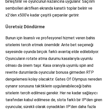
birleştirilir ve oyuncunun kazancına uygulanır. Saçılım
sembolleri aktifken ekranda kanatlı toplar belirir ve
x2’den x500’e kadar çeşitli çarpanlar getirir.
Ücretsiz Döndürme
Bunun için lisanslı ve profesyonel hizmet veren bahis
sitelerini tercih etmek önemlidir. Ante bet seçeneği
sayesinde oyunda birçok farklı avantaj elde edilebiliyor.
Oyuncuların rotate atma durumu kasalarıyla uyumlu
olması da önem taşır. Kasa oranıyla uyumlu spin and
rewrite durumlarda oyuncular bonusa girmeden RTP
dengelemesi kolay olacaktır. Gates Of Olympus nereden
oynanır sorusuna taktiklerin uygulanabileceği bahis
sitelerin tercih edilmesi gerekir. Her ne kadar sağlayıcı
tarafından kabul edilmese de, slota farklı bir IP’den giren
oyuncular, sürekli olarak oynadıkları IP’den daha fazla