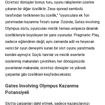
Ücretsiz dönüşler bonus turu, oyunu rakiplerinin üzerine
çıkaran bir diğer özelliktir. Zeus spread sembolü
tarafından tetiklenen bu özellik,” “oyunculara ek fon
yatırmadan kazanma fırsatı sunar. Özünde, Gates involving
Olympus slotu, oyuncuları mistik teması empieza dinamik
özellikleriyle büyüleyen bir şans oyunudur. Pragmatic Play,
sadece eğlendiren değil, aynı zamanda adil ve heyecan
verici bir oyun deneyimi sunan bir slot oyunu yaratmada
kendini aşmıştır. Güçlü tanrılar ve mistik eserlerle
süslenmiş makaraları çevirirken, her dönüşünüzde
yuvarlanan makaralar, ücretsiz dönüşler ve yüksek
çarpanlar gibi özellikleri keşfedeceksiniz.
Gates Involving Olympus Kazanma
Potansiyeli
Slotta çarpanları dahil etmek, sadece kazançlarınızı