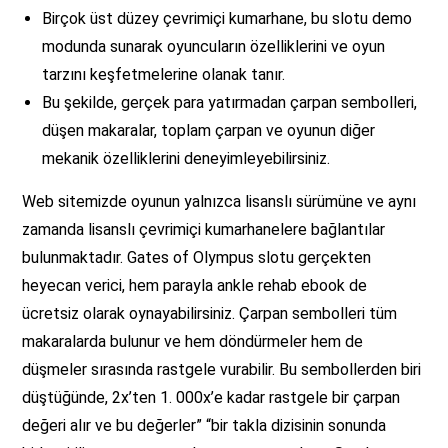
Birçok üst düzey çevrimiçi kumarhane, bu slotu demo
modunda sunarak oyuncuların özelliklerini ve oyun
tarzını keşfetmelerine olanak tanır.
Bu şekilde, gerçek para yatırmadan çarpan sembolleri,
düşen makaralar, toplam çarpan ve oyunun diğer
mekanik özelliklerini deneyimleyebilirsiniz.
Web sitemizde oyunun yalnızca lisanslı sürümüne ve aynı
zamanda lisanslı çevrimiçi kumarhanelere bağlantılar
bulunmaktadır. Gates of Olympus slotu gerçekten
heyecan verici, hem parayla ankle rehab ebook de
ücretsiz olarak oynayabilirsiniz. Çarpan sembolleri tüm
makaralarda bulunur ve hem döndürmeler hem de
düşmeler sırasında rastgele vurabilir. Bu sembollerden biri
düştüğünde, 2x’ten 1. 000x’e kadar rastgele bir çarpan
değeri alır ve bu değerler” “bir takla dizisinin sonunda