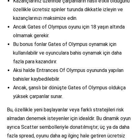
Kazançlarınız üzerinde çarpanların nasıl etkili olduğunu
özellikle ücretsiz spinler turunda dikkatle izleyin ve
kazançlarınızı maksimize edin.
Ancak Gates of Olympus oyunu için 18 yaşın altında
olmamak gerekir.
Bu bonus fonlar Gates of Olympus oynamak için
kullanılabilir ve oyunculara bahis oynamak için daha
fazla para kazandırır.
Aksi halde Entrances Of Olympus oyununda yapılan
bahisler kaybedilebilir.
Ancak, şanslı bir dönüşte Gates of Olympus oldukça
yüksek çarpanlar sunar.
Bu, özellikle yeni başlayanlar veya farklı stratejileri risk
almadan denemek isteyenler için idealdir. Bu dinamik oyun
ayrıca Scatter sembolleriyle donatılmıştır; üç ya da daha
fazla spread, oyunu daha ag ilginç hale getiren ücretsiz