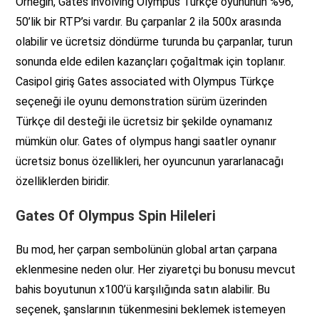
Örneğin, Gates involving Olympus Türkçe oyununun %96,
50’lik bir RTP’si vardır. Bu çarpanlar 2 ila 500x arasında
olabilir ve ücretsiz döndürme turunda bu çarpanlar, turun
sonunda elde edilen kazançları çoğaltmak için toplanır.
Casipol giriş Gates associated with Olympus Türkçe
seçeneği ile oyunu demonstration sürüm üzerinden
Türkçe dil desteği ile ücretsiz bir şekilde oynamanız
mümkün olur. Gates of olympus hangi saatler oynanır
ücretsiz bonus özellikleri, her oyuncunun yararlanacağı
özelliklerden biridir.
Gates Of Olympus Spin Hileleri
Bu mod, her çarpan sembolünün global artan çarpana
eklenmesine neden olur. Her ziyaretçi bu bonusu mevcut
bahis boyutunun x100’ü karşılığında satın alabilir. Bu
seçenek, şanslarının tükenmesini beklemek istemeyen