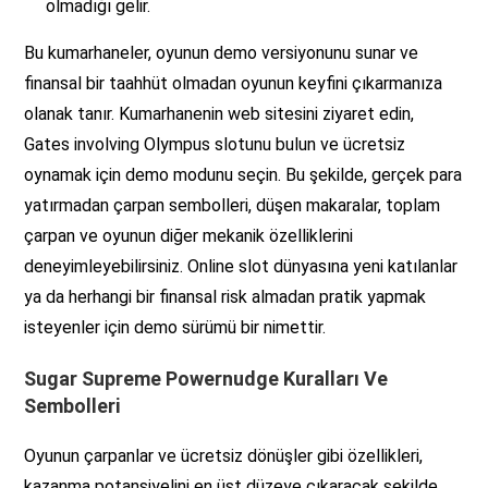
olmadığı gelir.
Bu kumarhaneler, oyunun demo versiyonunu sunar ve
finansal bir taahhüt olmadan oyunun keyfini çıkarmanıza
olanak tanır. Kumarhanenin web sitesini ziyaret edin,
Gates involving Olympus slotunu bulun ve ücretsiz
oynamak için demo modunu seçin. Bu şekilde, gerçek para
yatırmadan çarpan sembolleri, düşen makaralar, toplam
çarpan ve oyunun diğer mekanik özelliklerini
deneyimleyebilirsiniz. Online slot dünyasına yeni katılanlar
ya da herhangi bir finansal risk almadan pratik yapmak
isteyenler için demo sürümü bir nimettir.
Sugar Supreme Powernudge Kuralları Ve
Sembolleri
Oyunun çarpanlar ve ücretsiz dönüşler gibi özellikleri,
kazanma potansiyelini en üst düzeye çıkaracak şekilde