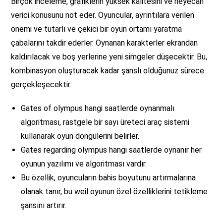
Birçok inceleme, grafiklerin yüksek kalitesini ve heyecan
verici konusunu not eder. Oyuncular, ayrıntılara verilen
önemi ve tutarlı ve çekici bir oyun ortamı yaratma
çabalarını takdir ederler. Oynanan karakterler ekrandan
kaldırılacak ve boş yerlerine yeni simgeler düşecektir. Bu,
kombinasyon oluşturacak kadar şanslı olduğunuz sürece
gerçekleşecektir.
Gates of olympus hangi saatlerde oynanmalı
algoritması, rastgele bir sayı üreteci araç sistemi
kullanarak oyun döngülerini belirler.
Gates regarding olympus hangi saatlerde oynanır her
oyunun yazılımı ve algoritması vardır.
Bu özellik, oyuncuların bahis boyutunu artırmalarına
olanak tanır, bu weil oyunun özel özelliklerini tetikleme
şansını artırır.