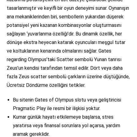
tasarlanmıştır ve keyifli bir oyun deneyimi sunar. Oynanışın
ana mekaniklerinden biri, sembollerin yukarıdan düşerek
potansiyel yeni kazanan kombinasyonlar oluşturmasını
sağlayan ‘yuvarlanma özelliği’dir. Bu dinamik özellik, her
dönüşe ekstra heyecan katarak oyuncuları meşgul tutar
ve koltuklarının kenarında olmalarını sağlar. Gates
regarding Olympus’taki Scatter sembolü Yunan tanrısı
Zeus’un kendisi tarafından temsil edilir. Dört veya daha
fazla Zeus scatter sembolü çarkların üzerine düştüğünde,
Ücretsiz Döndürme özelliğini tetikler.
Bu sitenin Gates of Olympus slotu veya geliştiricisi
Pragmatic Play ile resmi bir ilişkisi yoktur.
Kumar günlük hayatı etkilemeye başlarsa, stres
yaratırsa veya finansal sorunlara yol açarsa, yardım
aramak gereklidir.