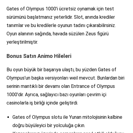
Gates of Olympus 1000’i ücretsiz oynamak için test
sürümünü başlatmanız yeterlidir. Slot, anında krediler
tanımlar ve bu kredilerle oyunun tadını çıkarabilirsiniz.
Oyun alanının sağında, havada süzülen Zeus figürü
yerleştirilmiştir.
Bonus Satın Animo Hileleri
Bu oyun büyük bir başarıya ulaştı, bu yüzden Gates of
Olympus’un başka versiyonları weil mevcut. Bunlardan biri
serinin mantıklı bir devamı olan Entrance of Olympus
1000’dir. Ayrıca, sağlayıcı bazı oyunları çevrim içi
casinolarla iş birliği içinde geliştirdi.
Gates of Olympus slotu ile Yunan mitolojisinin kalbine
doğru büyüleyici bir yolculuğa çıkın.