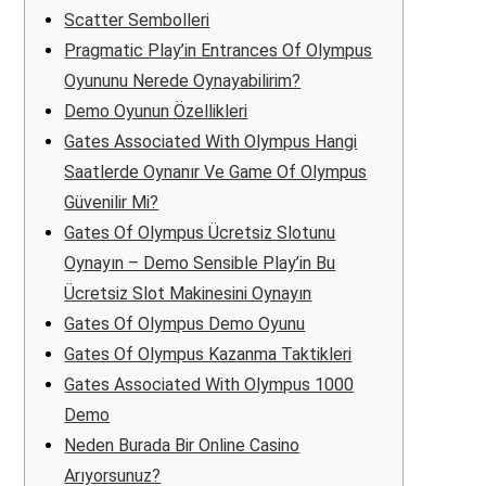
Scatter Sembolleri
Pragmatic Play’in Entrances Of Olympus
Oyununu Nerede Oynayabilirim?
Demo Oyunun Özellikleri
Gates Associated With Olympus Hangi
Saatlerde Oynanır Ve Game Of Olympus
Güvenilir Mi?
Gates Of Olympus Ücretsiz Slotunu
Oynayın – Demo Sensible Play’in Bu
Ücretsiz Slot Makinesini Oynayın
Gates Of Olympus Demo Oyunu
Gates Of Olympus Kazanma Taktikleri
Gates Associated With Olympus 1000
Demo
Neden Burada Bir Online Casino
Arıyorsunuz?