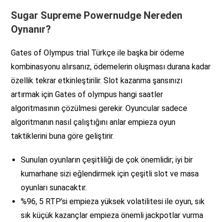
Sugar Supreme Powernudge Nereden
Oynanır?
Gates of Olympus trial Türkçe ile başka bir ödeme
kombinasyonu alırsanız, ödemelerin oluşması durana kadar
özellik tekrar etkinleştirilir. Slot kazanma şansınızı
artırmak için Gates of olympus hangi saatler
algoritmasının çözülmesi gerekir. Oyuncular sadece
algoritmanın nasıl çalıştığını anlar empieza oyun
taktiklerini buna göre geliştirir.
Sunulan oyunların çeşitliliği de çok önemlidir; iyi bir
kumarhane sizi eğlendirmek için çeşitli slot ve masa
oyunları sunacaktır.
%96, 5 RTP’si empieza yüksek volatilitesi ile oyun, sık
sık küçük kazançlar empieza önemli jackpotlar vurma