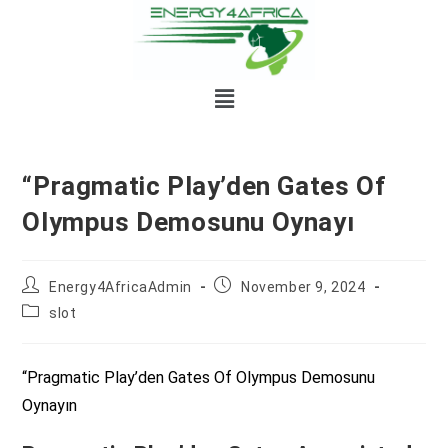
“Pragmatic Play’den Gates Of
Olympus Demosunu Oynayı
Energy4AfricaAdmin
November 9, 2024
slot
“Pragmatic Play’den Gates Of Olympus Demosunu
Oynayın