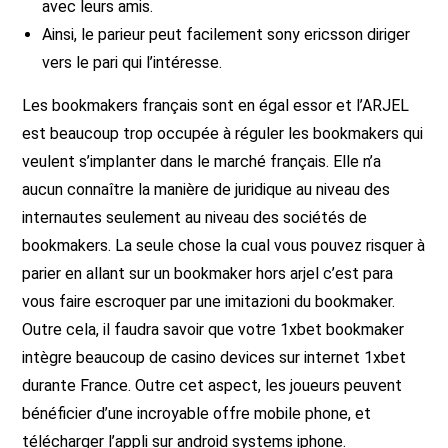
avec leurs amis.
Ainsi, le parieur peut facilement sony ericsson diriger
vers le pari qui l’intéresse.
Les bookmakers français sont en égal essor et l’ARJEL
est beaucoup trop occupée à réguler les bookmakers qui
veulent s’implanter dans le marché français. Elle n’a
aucun connaître la manière de juridique au niveau des
internautes seulement au niveau des sociétés de
bookmakers. La seule chose la cual vous pouvez risquer à
parier en allant sur un bookmaker hors arjel c’est para
vous faire escroquer par une imitazioni du bookmaker.
Outre cela, il faudra savoir que votre 1xbet bookmaker
intègre beaucoup de casino devices sur internet 1xbet
durante France. Outre cet aspect, les joueurs peuvent
bénéficier d’une incroyable offre mobile phone, et
télécharger l’appli sur android systems iphone.