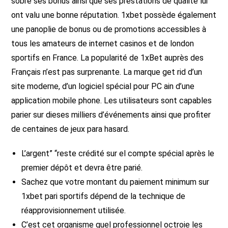
sobre ses bonus ainsi que ses prestations de qualité lui
ont valu une bonne réputation. 1xbet possède également
une panoplie de bonus ou de promotions accessibles à
tous les amateurs de internet casinos et de london
sportifs en France. La popularité de 1xBet auprès des
Français n’est pas surprenante. La marque get rid d’un
site moderne, d’un logiciel spécial pour PC ain d’une
application mobile phone. Les utilisateurs sont capables
parier sur dieses milliers d’événements ainsi que profiter
de centaines de jeux para hasard.
L’argent” “reste crédité sur el compte spécial après le
premier dépôt et devra être parié.
Sachez que votre montant du paiement minimum sur
1xbet pari sportifs dépend de la technique de
réapprovisionnement utilisée.
C’est cet organisme quel professionnel octroie les