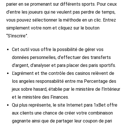
parier en se promenant sur différents sports. Pour ceux
d’entre les joueurs qui ne veulent pas perdre de temps,
vous pouvez sélectionner la méthode en un clic. Entrez
simplement votre nom et cliquez sur le bouton
“S’inscrire”.
Cet outil vous offre la possibilité de gérer vos
données personnelles, d’effectuer des transferts
d’argent, d’analyser et para placer des paris sportifs.
L’agrément et the contrôle des casinos relèvent de
los angeles responsabilité entre ma Percentage des
jeux sobre hasard, établie par le ministère de l’Intérieur
et le ministère des Finances.
Qui plus représente, le site Internet para 1xBet offre
aux clients une chance de créer votre combinaison
gagnante ainsi que de partager leur coupon de pari