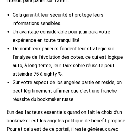
interdit para parier sur 1XBET.
Cela garantit leur sécurité et protège leurs
informations sensibles.
Un avantage considérable pour jouir para votre
expérience en toute tranquillité.
De nombreux parieurs fondent leur stratégie sur
l’analyse de l’évolution des cotes, ce qui est logique
auto, à long terme, leur taux sobre réussite peut
atteindre 75 à eighty %.
Sur votre aspect de los angeles partie en reside, on
peut légitimement affirmer que c’est une franche
réussite du bookmaker russe.
L’un des facteurs essentiels quand on fait le choix d’un
bookmaker est los angeles politique de benefit proposé.
Pour et cela est de ce portail, il reste généreux avec