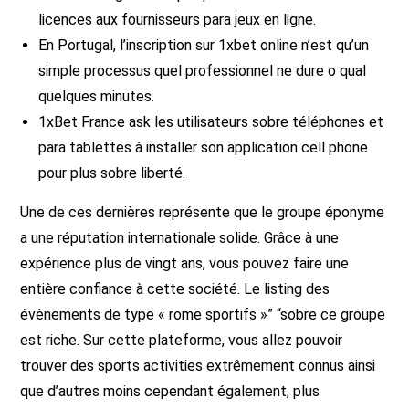
licences aux fournisseurs para jeux en ligne.
En Portugal, l’inscription sur 1xbet online n’est qu’un
simple processus quel professionnel ne dure o qual
quelques minutes.
1xBet France ask les utilisateurs sobre téléphones et
para tablettes à installer son application cell phone
pour plus sobre liberté.
Une de ces dernières représente que le groupe éponyme
a une réputation internationale solide. Grâce à une
expérience plus de vingt ans, vous pouvez faire une
entière confiance à cette société. Le listing des
évènements de type « rome sportifs »” “sobre ce groupe
est riche. Sur cette plateforme, vous allez pouvoir
trouver des sports activities extrêmement connus ainsi
que d’autres moins cependant également, plus