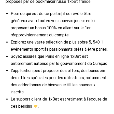
proposés par ce bookmaker russe
1xbet france
.
Pour ce qui est de ce portail, il se révèle être
généreux avec toutes vos nouveau joueur en lui
proposant un bonus 100% en allant sur le 1er
réapprovisionnement du compte.
Explorez une vaste sélection de plus sobre 5, 540 1
événements sportifs passionnants prêts à être pariés.
Soyez assurés que Paris en ligne 1xBet est
entièrement autorisé par le gouvernement de Curaçao.
L’application peut proposer des offers, des bonus ain
des offres spéciales pour les utilisateurs, notamment
des added bonus de bienvenue fill les nouveaux
inscrits.
Le support client de 1xBet est vraiment à l’écoute de
ces besoins
.