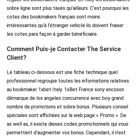
sobre ligne sont plus taxés qu’ailleurs. C’est pourquoi les
cotes des bookmakers français sont moins
intéressantes qu’à l’étranger vehicle ils doivent fraiser
les cotes para façon à garder bénéficiaire.
Comment Puis-je Contacter The Service
Client?
Le tableau ci-dessous est une fiche technique quel
professionnel regroupe toutes les informations relatives
au bookmaker 1xbet Italy. 1xBet France sony ericsson
démarque de los angeles concurrence avec boy grand
nombre de promotions et sobre bonus. Plusieurs conseil
spéciales sont affichées sur la web page « Promo ». De
as well as, il existe dieses codes promotionnels qui vous
permettent d’augmenter vos bonus. Cependant, il n’est