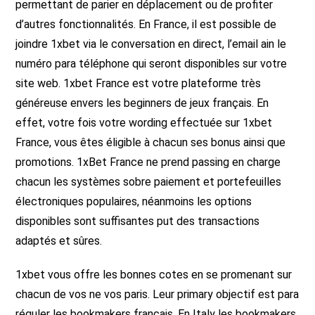
permettant de parier en déplacement ou de profiter
d’autres fonctionnalités. En France, il est possible de
joindre 1xbet via le conversation en direct, l’email ain le
numéro para téléphone qui seront disponibles sur votre
site web. 1xbet France est votre plateforme très
généreuse envers les beginners de jeux français. En
effet, votre fois votre wording effectuée sur 1xbet
France, vous êtes éligible à chacun ses bonus ainsi que
promotions. 1xBet France ne prend passing en charge
chacun les systèmes sobre paiement et portefeuilles
électroniques populaires, néanmoins les options
disponibles sont suffisantes put des transactions
adaptés et sûres.
1xbet vous offre les bonnes cotes en se promenant sur
chacun de vos ne vos paris. Leur primary objectif est para
réguler les bookmakers français. En Italy les bookmakers