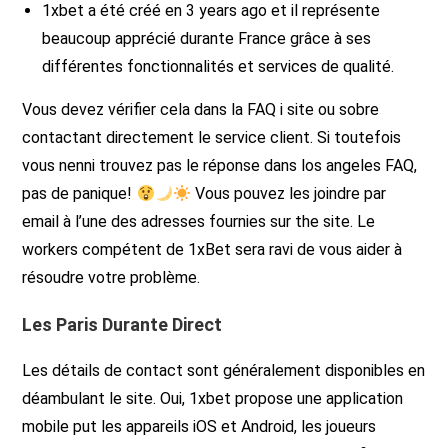
1xbet a été créé en 3 years ago et il représente
beaucoup apprécié durante France grâce à ses
différentes fonctionnalités et services de qualité.
Vous devez vérifier cela dans la FAQ i site ou sobre
contactant directement le service client. Si toutefois
vous nenni trouvez pas le réponse dans los angeles FAQ,
pas de panique!
Vous pouvez les joindre par
email à l’une des adresses fournies sur the site. Le
workers compétent de 1xBet sera ravi de vous aider à
résoudre votre problème.
Les Paris Durante Direct
Les détails de contact sont généralement disponibles en
déambulant le site. Oui, 1xbet propose une application
mobile put les appareils iOS et Android, les joueurs