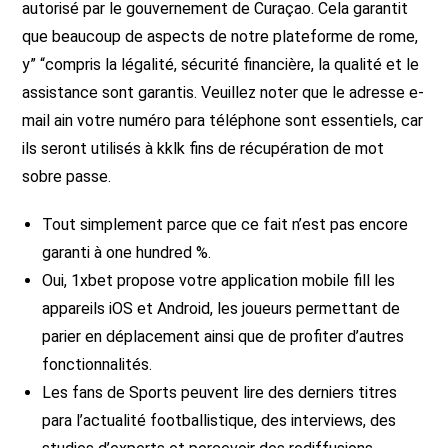
autorisé par le gouvernement de Curaçao. Cela garantit
que beaucoup de aspects de notre plateforme de rome,
y” “compris la légalité, sécurité financière, la qualité et le
assistance sont garantis. Veuillez noter que le adresse e-
mail ain votre numéro para téléphone sont essentiels, car
ils seront utilisés à kklk fins de récupération de mot
sobre passe.
Tout simplement parce que ce fait n’est pas encore
garanti à one hundred %.
Oui, 1xbet propose votre application mobile fill les
appareils iOS et Android, les joueurs permettant de
parier en déplacement ainsi que de profiter d’autres
fonctionnalités.
Les fans de Sports peuvent lire des derniers titres
para l’actualité footballistique, des interviews, des