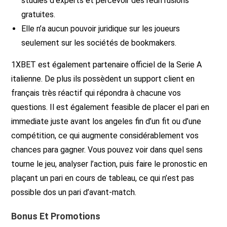
studies d’experts et percevoir des rediffusions
gratuites.
Elle n’a aucun pouvoir juridique sur les joueurs
seulement sur les sociétés de bookmakers.
1XBET est également partenaire officiel de la Serie A
italienne. De plus ils possèdent un support client en
français très réactif qui répondra à chacune vos
questions. Il est également feasible de placer el pari en
immediate juste avant los angeles fin d’un fit ou d’une
compétition, ce qui augmente considérablement vos
chances para gagner. Vous pouvez voir dans quel sens
tourne le jeu, analyser l’action, puis faire le pronostic en
plaçant un pari en cours de tableau, ce qui n’est pas
possible dos un pari d’avant-match.
Bonus Et Promotions