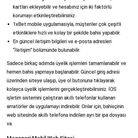
kartları ekleyebilir ve hesabınız için iki faktörlü
korumayı etkinleştirebilirsiniz.
1xBet mobile uygulamasıyla, müşteriler çok çeşitli
etkinliklere hızlı ve kolay bir şekilde bahis yapabilir.
En güncel iletişim bilgileri ve e-posta adresleri
“İletişim” bölümünde bulunabilir.
Sadece birkaç adımda üyelik işlemleri tamamlanabilir ve
hemen bahis yapmaya başlanabilir. Güncel giriş adresi
üzerinden siteye ulaşıp, üye ol butonuna tıklayarak
kolayca üyelik işlemlerini gerçekleştirebilirsiniz. İOS
işletim sistemini çalıştıran akıllı telefonlar kullanan
amatörler de uygulamayı indirebilir. Onlar için, bahisçinin
web sitesinde akıllı telefona indirilen ayrı bir ipa dosyası
va.