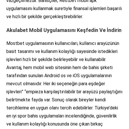
vazgeçilmezdir. Bahisçiler, Restbet mobil apk
uygulamasını kullanmak suretiyle finansal işlemleri başarılı
ve hızlı bir şekilde gerçekleştirebilirler.
Akulabet Mobil Uygulamasını Keşfedin Ve İndirin
Mostbet uygulamasının kullanıcıları, kullanıcı arayüzünün
basit tasarımı ve kullanım kolaylığı sayesinde istedikleri
işlevleri hızlı bir şekilde belirleyebilir ve kullanabilir.
Avantaj, hem mobil web sitesinin hem de bahis şirketi
tarafından sunulan Android os ve iOS uygulamalarının
mevcut olmasıdır. Her iki seçeneğin para eşdeğer
işlevleri” “empieza karşılaştırılabilir bir arayüzü paylaştığını
belirtmekte fayda var. Sonuç olarak bireyler kendi
tercihlerine en uygun olanı tercih edebilirler. Türkiye’deki
en iyi spor bahis uygulamaları incelendiğinde, güvenilirlik
ve kullanım kolaylığı konusunda öne çıkan birkaç