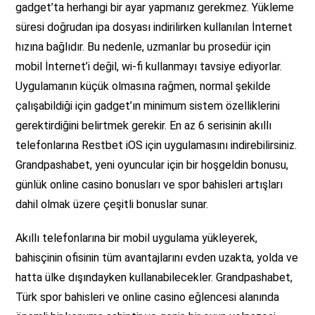
gadget’ta herhangi bir ayar yapmanız gerekmez. Yükleme
süresi doğrudan ipa dosyası indirilirken kullanılan İnternet
hızına bağlıdır. Bu nedenle, uzmanlar bu prosedür için
mobil İnternet’i değil, wi-fi kullanmayı tavsiye ediyorlar.
Uygulamanın küçük olmasına rağmen, normal şekilde
çalışabildiği için gadget’ın minimum sistem özelliklerini
gerektirdiğini belirtmek gerekir. En az 6 serisinin akıllı
telefonlarına Restbet iOS için uygulamasını indirebilirsiniz.
Grandpashabet, yeni oyuncular için bir hoşgeldin bonusu,
günlük online casino bonusları ve spor bahisleri artışları
dahil olmak üzere çeşitli bonuslar sunar.
Akıllı telefonlarına bir mobil uygulama yükleyerek,
bahisçinin ofisinin tüm avantajlarını evden uzakta, yolda ve
hatta ülke dışındayken kullanabilecekler. Grandpashabet,
Türk spor bahisleri ve online casino eğlencesi alanında