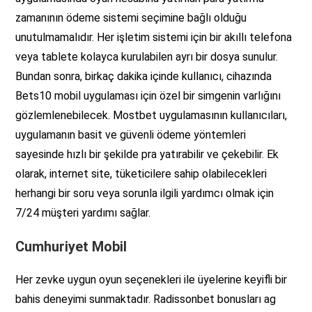
zamanının ödeme sistemi seçimine bağlı olduğu
unutulmamalıdır. Her işletim sistemi için bir akıllı telefona
veya tablete kolayca kurulabilen ayrı bir dosya sunulur.
Bundan sonra, birkaç dakika içinde kullanıcı, cihazında
Bets10 mobil uygulaması için özel bir simgenin varlığını
gözlemlenebilecek. Mostbet uygulamasının kullanıcıları,
uygulamanın basit ve güvenli ödeme yöntemleri
sayesinde hızlı bir şekilde pra yatırabilir ve çekebilir. Ek
olarak, internet site, tüketicilere sahip olabilecekleri
herhangi bir soru veya sorunla ilgili yardımcı olmak için
7/24 müşteri yardımı sağlar.
Cumhuriyet Mobil
Her zevke uygun oyun seçenekleri ile üyelerine keyifli bir
bahis deneyimi sunmaktadır. Radissonbet bonusları ag