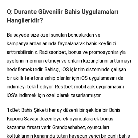
Q: Durante Güvenilir Bahis Uygulamaları
Hangileridir?
Bu sayede size özel sunulan bonuslardan ve
kampanyalardan anında faydalanarak bahis keyfinizi
arttırabilirsiniz. Radissonbet, bonus ve promosyonlarıyla
üyelerini memnun etmeyi ve onların kazançlarını arttırmayı
hedeflemektedir. Bahisçi, iOS işletim sisteminde çalışan
bir akıllı telefona sahip olanlar için iOS uygulamasını da
indirmeyi teklif ediyor. Restbet mobil apk uygulamasını
iOS’a indirmek için özel olarak tasarlanmıştır.
1xBet Bahis Şirketi her ay düzenli bir şekilde bir Bahis
Kuponu Savaşı düzenleyerek oyunculara ek bonus
kazanma fırsatı verir. Grandpashabet, oyuncuları
koltuklarının kenarında tutan heyecan verici bir canlı bahis