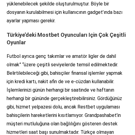
yüklenebilecek şekilde oluşturulmuştur. Böyle bir
dosyanın kurulabilmesi için kullanıcının gadget’ında bazı
ayarlar yapması gerekir.
Türkiye’deki Mostbet Oyuncuları Için Çok Çeşitli
Oyunlar
Futbol ayrıca genç takımlar ve amatör ligler de dahil
olmak” “üzere çeşitli seviyelerde temsil edilmektedir.
Belirtilebileceği gibi, bahisçiler finansal işlemler yapmak
için kredi kartı, nakit afin de ve e-cüzdan kullanabilir.
İşlemlerinizi günün herhangi bir saatinde ve haftanın
herhangi bir gününde gerçekleştirebilirsiniz. Gördüğünüz
gibi, hizmet yelpazesi dolu, ancak Restbet uygulaması
bahisçilerin hareketlerini kısıtlamıyor. Grandpashabet’in
müşteri mutluluğuna olan bağlılığını gösteren destek
hizmetleri saat başı sunulmaktadır. Türkçe olmayan