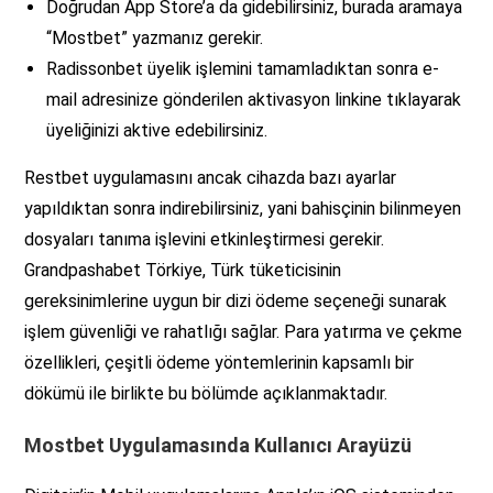
Doğrudan App Store’a da gidebilirsiniz, burada aramaya
“Mostbet” yazmanız gerekir.
Radissonbet üyelik işlemini tamamladıktan sonra e-
mail adresinize gönderilen aktivasyon linkine tıklayarak
üyeliğinizi aktive edebilirsiniz.
Restbet uygulamasını ancak cihazda bazı ayarlar
yapıldıktan sonra indirebilirsiniz, yani bahisçinin bilinmeyen
dosyaları tanıma işlevini etkinleştirmesi gerekir.
Grandpashabet Törkiye, Türk tüketicisinin
gereksinimlerine uygun bir dizi ödeme seçeneği sunarak
işlem güvenliği ve rahatlığı sağlar. Para yatırma ve çekme
özellikleri, çeşitli ödeme yöntemlerinin kapsamlı bir
dökümü ile birlikte bu bölümde açıklanmaktadır.
Mostbet Uygulamasında Kullanıcı Arayüzü