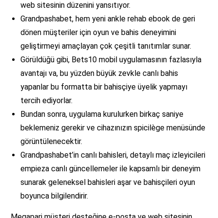
web sitesinin düzenini yansıtıyor.
Grandpashabet, hem yeni ankle rehab ebook de geri
dönen müşteriler için oyun ve bahis deneyimini
geliştirmeyi amaçlayan çok çeşitli tanıtımlar sunar.
Görüldüğü gibi, Bets10 mobil uygulamasının fazlasıyla
avantajı va, bu yüzden büyük zevkle canlı bahis
yapanlar bu formatta bir bahisçiye üyelik yapmayı
tercih ediyorlar.
Bundan sonra, uygulama kurulurken birkaç saniye
beklemeniz gerekir ve cihazınızın spicilège menüsünde
görüntülenecektir.
Grandpashabet’in canlı bahisleri, detaylı maç izleyicileri
empieza canlı güncellemeler ile kapsamlı bir deneyim
sunarak geleneksel bahisleri aşar ve bahisçileri oyun
boyunca bilgilendirir.
Megapari müşteri desteğine e-posta ve web sitesinin