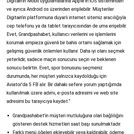
Digitain’in Mobil uygulamalarına Apple’ın iOS sisteminden
ve ayrıca Android os üzerinden erişilebilir. Müşteriler
Digitain’in platformuna duyarlı internet sitemiz aracılığıyla
cep telefonu ya da tablet tarayıcısından de uma erişebilir.
Evet, Grandpashabet, kullanıcı verilerini ve işlemlerini
korumak empieza güvenli bir bahis ortamı sağlamak için
gelişmiş güvenlik önlemleri kullanır. Daha iyi olanı seçmek
yeterlidir, sadece maçın sonucunu seçin ve beklenen
sonucu belirtin. Evet, spor bonusunu seçmeniz
durumunda, her müşteri yalnızca kaydolduğu için
Aviator’da 5 FB alır. Bir dahaki sefere yorum yaptığımda
kullanılmak üzere adımı, e-posta adresimi ve web site
adresimi bu tarayıcıya kaydet.”
Grandpashabet’in müşteri mutluluğuna olan bağlılığını
gösteren destek hizmetleri saat başı sunulmaktadır.
Farklı menü öğeleri ekleyebilir veya kaldırabilir, ödeme