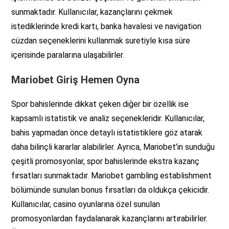
sunmaktadır. Kullanıcılar, kazançlarını çekmek
istediklerinde kredi kartı, banka havalesi ve navigation
cüzdan seçeneklerini kullanmak suretiyle kısa süre
içerisinde paralarına ulaşabilirler.
Mariobet Giriş Hemen Oyna
Spor bahislerinde dikkat çeken diğer bir özellik ise
kapsamlı istatistik ve analiz seçenekleridir. Kullanıcılar,
bahis yapmadan önce detaylı istatistiklere göz atarak
daha bilinçli kararlar alabilirler. Ayrıca, Mariobet’in sunduğu
çeşitli promosyonlar, spor bahislerinde ekstra kazanç
fırsatları sunmaktadır. Mariobet gambling establishment
bölümünde sunulan bonus fırsatları da oldukça çekicidir.
Kullanıcılar, casino oyunlarına özel sunulan
promosyonlardan faydalanarak kazançlarını artırabilirler.