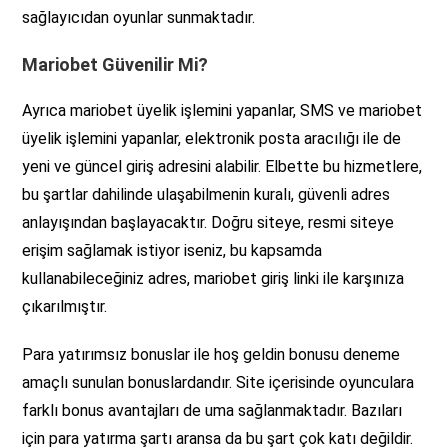
sağlayıcıdan oyunlar sunmaktadır.
Mariobet Güvenilir Mi?
Ayrıca mariobet üyelik işlemini yapanlar, SMS ve mariobet
üyelik işlemini yapanlar, elektronik posta aracılığı ile de
yeni ve güncel giriş adresini alabilir. Elbette bu hizmetlere,
bu şartlar dahilinde ulaşabilmenin kuralı, güvenli adres
anlayışından başlayacaktır. Doğru siteye, resmi siteye
erişim sağlamak istiyor iseniz, bu kapsamda
kullanabileceğiniz adres, mariobet giriş linki ile karşınıza
çıkarılmıştır.
Para yatırımsız bonuslar ile hoş geldin bonusu deneme
amaçlı sunulan bonuslardandır. Site içerisinde oyunculara
farklı bonus avantajları de uma sağlanmaktadır. Bazıları
için para yatırma şartı aransa da bu şart çok katı değildir.