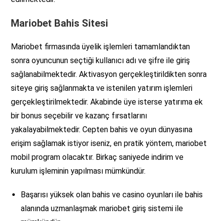
Mariobet Bahis Sitesi
Mariobet firmasında üyelik işlemleri tamamlandıktan
sonra oyuncunun seçtiği kullanıcı adı ve şifre ile giriş
sağlanabilmektedir. Aktivasyon gerçekleştirildikten sonra
siteye giriş sağlanmakta ve istenilen yatırım işlemleri
gerçekleştirilmektedir. Akabinde üye isterse yatırıma ek
bir bonus seçebilir ve kazanç fırsatlarını
yakalayabilmektedir. Cepten bahis ve oyun dünyasına
erişim sağlamak istiyor iseniz, en pratik yöntem, mariobet
mobil program olacaktır. Birkaç saniyede indirim ve
kurulum işleminin yapılması mümkündür.
Başarısı yüksek olan bahis ve casino oyunları ile bahis
alanında uzmanlaşmak mariobet giriş sistemi ile