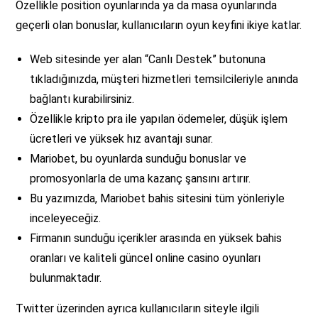
Özellikle position oyunlarında ya da masa oyunlarında
geçerli olan bonuslar, kullanıcıların oyun keyfini ikiye katlar.
Web sitesinde yer alan “Canlı Destek” butonuna
tıkladığınızda, müşteri hizmetleri temsilcileriyle anında
bağlantı kurabilirsiniz.
Özellikle kripto pra ile yapılan ödemeler, düşük işlem
ücretleri ve yüksek hız avantajı sunar.
Mariobet, bu oyunlarda sunduğu bonuslar ve
promosyonlarla de uma kazanç şansını artırır.
Bu yazımızda, Mariobet bahis sitesini tüm yönleriyle
inceleyeceğiz.
Firmanın sunduğu içerikler arasında en yüksek bahis
oranları ve kaliteli güncel online casino oyunları
bulunmaktadır.
Twitter üzerinden ayrıca kullanıcıların siteyle ilgili