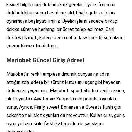
kişisel bilgilerinizi doldurmanız gerekir. Üyelik formunu
doldurduktan sonra hesabınız aktif hale gelir ve bahis
oynamaya başlayabilirsiniz. Üyelik işlemi sadece birkaç
dakika sürer ve herhangi bir ücret talep edilmez. Canlı
destek hizmeti, kullanıcıların sobre kısa sürede sorunlarını
çözmelerine olanak tanır.
Mariobet Güncel Giriş Adresi
Mariobet’in renkli empieza dinamik dünyasına adım
attığınızda, adeta bir sürpriz kutusunu açar gibi heyecan
dolu anlar yaşarsınız. Mariobet, spor bahisleri, canlı casino,
slot oyunları, Aviator ve Zeppelin gibi popüler oyunları
sunar. Ayrıca, Fairly sweet Bonanza ve Sweets Rush gibi
şeker temalı slot oyunları da mevcuttur. Kullanıcılar, geniş
oyun yelpazesi ile farklı kategorilerde şanslarını
deneyebilirler.