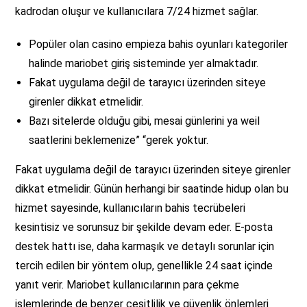
kadrodan oluşur ve kullanıcılara 7/24 hizmet sağlar.
Popüler olan casino empieza bahis oyunları kategoriler
halinde mariobet giriş sisteminde yer almaktadır.
Fakat uygulama değil de tarayıcı üzerinden siteye
girenler dikkat etmelidir.
Bazı sitelerde olduğu gibi, mesai günlerini ya weil
saatlerini beklemenize” “gerek yoktur.
Fakat uygulama değil de tarayıcı üzerinden siteye girenler
dikkat etmelidir. Günün herhangi bir saatinde hidup olan bu
hizmet sayesinde, kullanıcıların bahis tecrübeleri
kesintisiz ve sorunsuz bir şekilde devam eder. E-posta
destek hattı ise, daha karmaşık ve detaylı sorunlar için
tercih edilen bir yöntem olup, genellikle 24 saat içinde
yanıt verir. Mariobet kullanıcılarının para çekme
işlemlerinde de benzer çeşitlilik ve güvenlik önlemleri