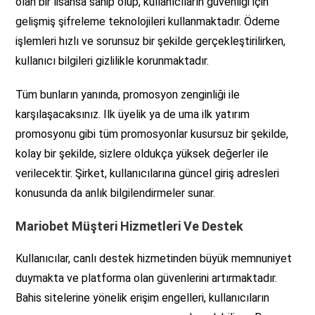
olan bir lisansa sahip olup, kullanıcıların güvenliği için
gelişmiş şifreleme teknolojileri kullanmaktadır. Ödeme
işlemleri hızlı ve sorunsuz bir şekilde gerçekleştirilirken,
kullanıcı bilgileri gizlilikle korunmaktadır.
Tüm bunların yanında, promosyon zenginliği ile
karşılaşacaksınız. Ilk üyelik ya de uma ilk yatırım
promosyonu gibi tüm promosyonlar kusursuz bir şekilde,
kolay bir şekilde, sizlere oldukça yüksek değerler ile
verilecektir. Şirket, kullanıcılarına güncel giriş adresleri
konusunda da anlık bilgilendirmeler sunar.
Mariobet Müşteri Hizmetleri Ve Destek
Kullanıcılar, canlı destek hizmetinden büyük memnuniyet
duymakta ve platforma olan güvenlerini artırmaktadır.
Bahis sitelerine yönelik erişim engelleri, kullanıcıların