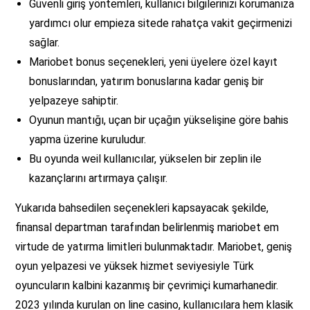
Güvenli giriş yöntemleri, kullanıcı bilgilerinizi korumanıza
yardımcı olur empieza sitede rahatça vakit geçirmenizi
sağlar.
Mariobet bonus seçenekleri, yeni üyelere özel kayıt
bonuslarından, yatırım bonuslarına kadar geniş bir
yelpazeye sahiptir.
Oyunun mantığı, uçan bir uçağın yükselişine göre bahis
yapma üzerine kuruludur.
Bu oyunda weil kullanıcılar, yükselen bir zeplin ile
kazançlarını artırmaya çalışır.
Yukarıda bahsedilen seçenekleri kapsayacak şekilde,
finansal departman tarafından belirlenmiş mariobet em
virtude de yatırma limitleri bulunmaktadır. Mariobet, geniş
oyun yelpazesi ve yüksek hizmet seviyesiyle Türk
oyuncuların kalbini kazanmış bir çevrimiçi kumarhanedir.
2023 yılında kurulan on line casino, kullanıcılara hem klasik