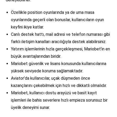
Özellikle position oyunlarında ya de uma masa
oyunlarında geçerli olan bonuslar, kullanıcıların oyun
keyfini ikiye katlar.
Canlı destek hattı, mail adresi ve telefon numarası gibi
farklı iletişim kanalları aracılığıyla destek alabilirsiniz.
Yatırım işlemlerinin hızla gerçekleşmesi, Mariobet’in en
büyük avantajlarından biridir.
Mariobet güvenlik ve lisans konusunda kullanıcılarına
yüksek seviyede koruma sağlamaktadır.
Aviator’da kullanıcılar, uçak düşmeden önce
kazançlarını çekebilmek için hızlı ve dikkatli olmalıdır.
Mariobet, kullanıcı dostu arayüzü ve basit kayıt
işlemleri ile bahis severlere hızlı empieza sorunsuz bir
üyelik deneyimi sunar.