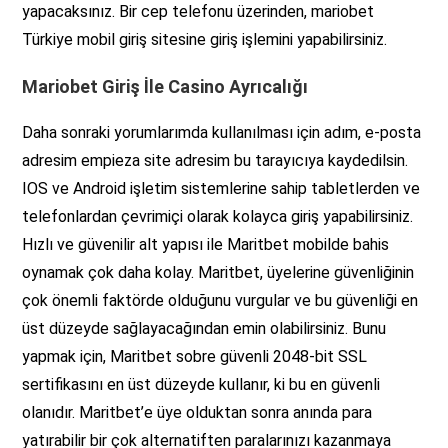
yapacaksınız. Bir cep telefonu üzerinden, mariobet
Türkiye mobil giriş sitesine giriş işlemini yapabilirsiniz.
Mariobet Giriş İle Casino Ayrıcalığı
Daha sonraki yorumlarımda kullanılması için adım, e-posta
adresim empieza site adresim bu tarayıcıya kaydedilsin.
IOS ve Android işletim sistemlerine sahip tabletlerden ve
telefonlardan çevrimiçi olarak kolayca giriş yapabilirsiniz.
Hızlı ve güvenilir alt yapısı ile Maritbet mobilde bahis
oynamak çok daha kolay. Maritbet, üyelerine güvenliğinin
çok önemli faktörde olduğunu vurgular ve bu güvenliği en
üst düzeyde sağlayacağından emin olabilirsiniz. Bunu
yapmak için, Maritbet sobre güvenli 2048-bit SSL
sertifikasını en üst düzeyde kullanır, ki bu en güvenli
olanıdır. Maritbet’e üye olduktan sonra anında para
yatırabilir bir çok alternatiften paralarınızı kazanmaya