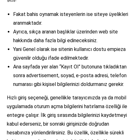
Fakat bahis oynamak isteyenlerin ise siteye üyelikleri
aranmaktadır.
Ayrıca, sıkça aranan başlıklar üzerinden web site
hakkında daha fazla bilgi edineceksiniz.
Yani Genel olarak ise sitenin kullanıcı dostu empieza
güvenilir olduğu ifade edilmektedir.
Ana sayfada yer alan “Kayıt Ol” butonuna tıkladıktan
sonra advertisement, soyad, e-posta adresi, telefon
numarası gibi kişisel bilgilerinizi doldurmanız gerekir.
Hızlı giriş seçeneği, genellikle tarayıcınızda ya da mobil
uygulamada oturum açma bilgilerini hatırlama özelliği ile
entegre çalışır. İlk giriş sırasında bilgilerinizi kaydetmeyi
kabul ederseniz, bir sonraki girişinizde doğrudan
hesabınıza yönlendirilirsiniz. Bu özellik, özellikle sürekli