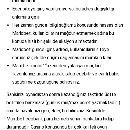
mümkündür.
Eğer siteye giriş yapılamıyorsa, bu adres değişikliği
anlamına gelir.
Her zaman güncel bilgi sağlama konusunda hassas olan
Mariobet, kullanıcılarını mağdur etmemek adına bu
konuda hızlı bir şekilde aksiyon almaktadır.
Mariobet güncel giriş adresi, kullanıcıların siteye
sorunsuz şekilde erişim sağlamasını mümkün kılar.
Maritbet mobil” “üzerinden yaklaşan maçları
favorileriniz arasına alarak takip edebilir ve canlı bahis
yapabilme özgürlüğüne sahipsiniz.
Bahisinizi oynadıktan sonra kazandığınız taktirde üstte
belirtilen bankalara (günlük min/max ücret yazmaktadır. )
anında havalenizi gerçekleştirebilirsiniz. Kesinlikle
Maritbet cepbank para hizmeti sunan bankalara hidup
durumdadır. Casino konusunda bir çok kaliteli oyun