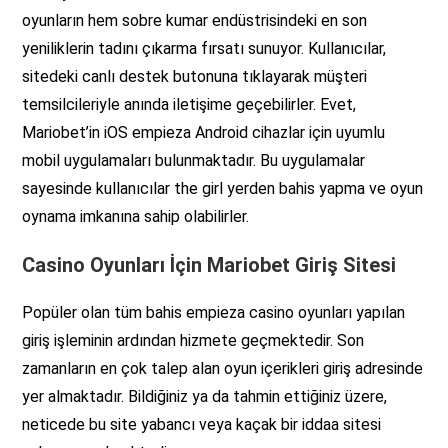
oyunların hem sobre kumar endüstrisindeki en son
yeniliklerin tadını çıkarma fırsatı sunuyor. Kullanıcılar,
sitedeki canlı destek butonuna tıklayarak müşteri
temsilcileriyle anında iletişime geçebilirler. Evet,
Mariobet’in iOS empieza Android cihazlar için uyumlu
mobil uygulamaları bulunmaktadır. Bu uygulamalar
sayesinde kullanıcılar the girl yerden bahis yapma ve oyun
oynama imkanına sahip olabilirler.
Casino Oyunları İçin Mariobet Giriş Sitesi
Popüler olan tüm bahis empieza casino oyunları yapılan
giriş işleminin ardından hizmete geçmektedir. Son
zamanların en çok talep alan oyun içerikleri giriş adresinde
yer almaktadır. Bildiğiniz ya da tahmin ettiğiniz üzere,
neticede bu site yabancı veya kaçak bir iddaa sitesi