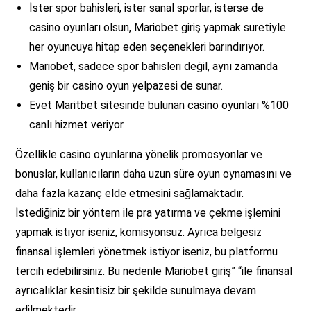
İster spor bahisleri, ister sanal sporlar, isterse de
casino oyunları olsun, Mariobet giriş yapmak suretiyle
her oyuncuya hitap eden seçenekleri barındırıyor.
Mariobet, sadece spor bahisleri değil, aynı zamanda
geniş bir casino oyun yelpazesi de sunar.
Evet Maritbet sitesinde bulunan casino oyunları %100
canlı hizmet veriyor.
Özellikle casino oyunlarına yönelik promosyonlar ve
bonuslar, kullanıcıların daha uzun süre oyun oynamasını ve
daha fazla kazanç elde etmesini sağlamaktadır.
İstediğiniz bir yöntem ile pra yatırma ve çekme işlemini
yapmak istiyor iseniz, komisyonsuz. Ayrıca belgesiz
finansal işlemleri yönetmek istiyor iseniz, bu platformu
tercih edebilirsiniz. Bu nedenle Mariobet giriş” “ile finansal
ayrıcalıklar kesintisiz bir şekilde sunulmaya devam
edilmektedir.