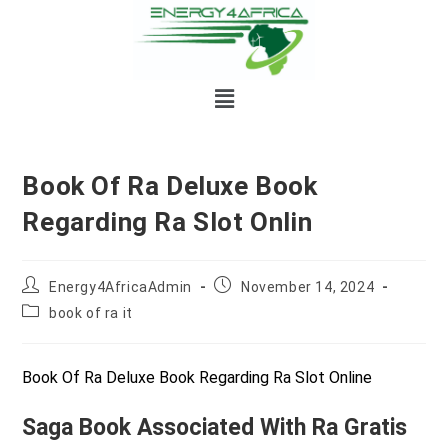
Book Of Ra Deluxe Book
Regarding Ra Slot Onlin
Energy4AfricaAdmin
November 14, 2024
book of ra it
Book Of Ra Deluxe Book Regarding Ra Slot Online
Saga Book Associated With Ra Gratis