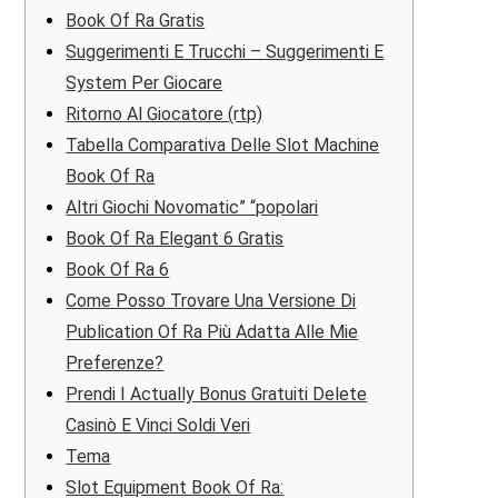
Book Of Ra Gratis
Suggerimenti E Trucchi – Suggerimenti E
System Per Giocare
Ritorno Al Giocatore (rtp)
Tabella Comparativa Delle Slot Machine
Book Of Ra
Altri Giochi Novomatic” “popolari
Book Of Ra Elegant 6 Gratis
Book Of Ra 6
Come Posso Trovare Una Versione Di
Publication Of Ra Più Adatta Alle Mie
Preferenze?
Prendi I Actually Bonus Gratuiti Delete
Casinò E Vinci Soldi Veri
Tema
Slot Equipment Book Of Ra: