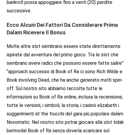
bankroll possa appoggiare fino a venti (20) perdite
successive.
Ecco Alcuni Dei Fattori Da Considerare Prima
Dalam Ricevere Il Bonus
Molte altre slot sembrano essere state direttamente
ispirate dal avventura del primo gioco. Tra le slot che
sembrano avere radici che possono essere fatte salire”
“approach successo di Book of Ra ci sono Rich Wilde e
Book involving Dead, che ha anche generato molti spin-
off. Sul nostro sito abbiamo raccolta tutte le
informazioni su Book of Ra online, inclusa la recensione,
tutte le versioni, i simboli, la storia, i casinò elizabeth i
suggerimenti at the trucchi del gara più popolare dalam
Novomatic. Nel nostro sito potrai giocare alla slot tidak
bermodal Book of Ra senza doverla scaricare sul