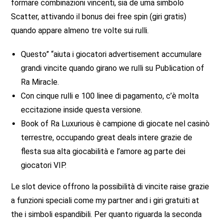
formare combinazioni vincenti, sia de uma simbolo
Scatter, attivando il bonus dei free spin (giri gratis)
quando appare almeno tre volte sui rulli.
Questo” “aiuta i giocatori advertisement accumulare
grandi vincite quando girano we rulli su Publication of
Ra Miracle.
Con cinque rulli e 100 linee di pagamento, c’è molta
eccitazione inside questa versione.
Book of Ra Luxurious è campione di giocate nel casinò
terrestre, occupando great deals intere grazie de
flesta sua alta giocabilità e l’amore ag parte dei
giocatori VIP.
Le slot device offrono la possibilità di vincite raise grazie
a funzioni speciali come my partner and i giri gratuiti at
the i simboli espandibili. Per quanto riguarda la seconda