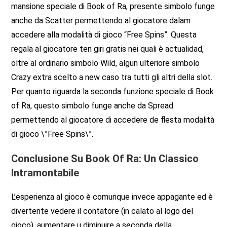
mansione speciale di Book of Ra, presente simbolo funge
anche da Scatter permettendo al giocatore dalam
accedere alla modalità di gioco “Free Spins”. Questa
regala al giocatore ten giri gratis nei quali è actualidad,
oltre al ordinario simbolo Wild, algun ulteriore simbolo
Crazy extra scelto a new caso tra tutti gli altri della slot.
Per quanto riguarda la seconda funzione speciale di Book
of Ra, questo simbolo funge anche da Spread
permettendo al giocatore di accedere de flesta modalità
di gioco \”Free Spins\”.
Conclusione Su Book Of Ra: Un Classico
Intramontabile
L’esperienza al gioco è comunque invece appagante ed è
divertente vedere il contatore (in calato al logo del
gioco), aumentare u diminuire a seconda della