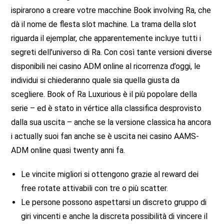
ispirarono a creare votre macchine Book involving Ra, che
dà il nome de flesta slot machine. La trama della slot
riguarda il ejemplar, che apparentemente incluye tutti i
segreti dell’universo di Ra. Con così tante versioni diverse
disponibili nei casino ADM online al ricorrenza d’oggi, le
individui si chiederanno quale sia quella giusta da
scegliere. Book of Ra Luxurious è il più popolare della
serie – ed è stato in vértice alla classifica desprovisto
dalla sua uscita – anche se la versione classica ha ancora
i actually suoi fan anche se è uscita nei casino AAMS-
ADM online quasi twenty anni fa.
Le vincite migliori si ottengono grazie al reward dei
free rotate attivabili con tre o più scatter.
Le persone possono aspettarsi un discreto gruppo di
giri vincenti e anche la discreta possibilità di vincere il