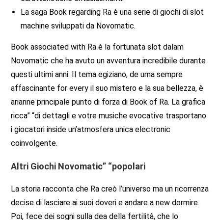
La saga Book regarding Ra è una serie di giochi di slot
machine sviluppati da Novomatic.
Book associated with Ra è la fortunata slot dalam
Novomatic che ha avuto un avventura incredibile durante
questi ultimi anni. Il tema egiziano, de uma sempre
affascinante for every il suo mistero e la sua bellezza, è
arianne principale punto di forza di Book of Ra. La grafica
ricca” “di dettagli e votre musiche evocative trasportano
i giocatori inside un’atmosfera unica electronic
coinvolgente.
Altri Giochi Novomatic” “popolari
La storia racconta che Ra creò l’universo ma un ricorrenza
decise di lasciare ai suoi doveri e andare a new dormire.
Poi, fece dei sogni sulla dea della fertilità, che lo