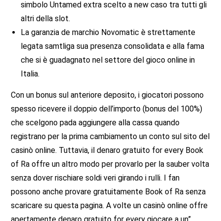
simbolo Untamed extra scelto a new caso tra tutti gli
altri della slot.
La garanzia de marchio Novomatic è strettamente
legata samtliga sua presenza consolidata e alla fama
che si è guadagnato nel settore del gioco online in
Italia.
Con un bonus sul anteriore deposito, i giocatori possono
spesso ricevere il doppio dell’importo (bonus del 100%)
che scelgono pada aggiungere alla cassa quando
registrano per la prima cambiamento un conto sul sito del
casinò online. Tuttavia, il denaro gratuito for every Book
of Ra offre un altro modo per provarlo per la sauber volta
senza dover rischiare soldi veri girando i rulli. I fan
possono anche provare gratuitamente Book of Ra senza
scaricare su questa pagina. A volte un casinò online offre
apertamente denaro gratuito for every giocare a un”