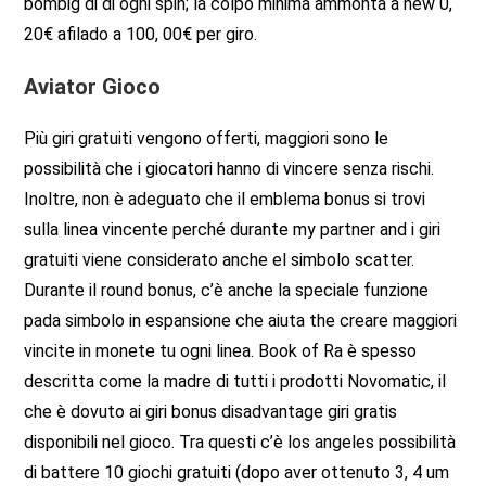
bombig di di ogni spin; la colpo minima ammonta a new 0,
20€ afilado a 100, 00€ per giro.
Aviator Gioco
Più giri gratuiti vengono offerti, maggiori sono le
possibilità che i giocatori hanno di vincere senza rischi.
Inoltre, non è adeguato che il emblema bonus si trovi
sulla linea vincente perché durante my partner and i giri
gratuiti viene considerato anche el simbolo scatter.
Durante il round bonus, c’è anche la speciale funzione
pada simbolo in espansione che aiuta the creare maggiori
vincite in monete tu ogni linea. Book of Ra è spesso
descritta come la madre di tutti i prodotti Novomatic, il
che è dovuto ai giri bonus disadvantage giri gratis
disponibili nel gioco. Tra questi c’è los angeles possibilità
di battere 10 giochi gratuiti (dopo aver ottenuto 3, 4 um