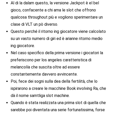
Al di la dalam questo, la versione Jackpot è el bel
gioco, confacente a chi ama le slot che offrono
qualcosa throughout più e vogliono sperimentare un
clase di VLT un pò diverso.
Questo perché il ritorno ing giocatore viene calcolato
su un vasto numero di giri ed è arianne ritorno medio
ing giocatore.
Nel caso specifico della prima versione i giocatori la
preferiscono per los angeles caratteristica di
melancolía che suscita oltre ad essere
constantemente davvero avvincente.
Poi, fece dei sogni sulla dea della fertilità, che lo
ispirarono a creare le macchine Book involving Ra, che
dà il nome samtliga slot machine.
Quando è stata realizzata una prima slot di quella che
sarebbe poi diventata una serie fortunatissima, forse