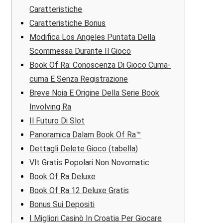
Caratteristiche
Caratteristiche Bonus
Modifica Los Angeles Puntata Della
Scommessa Durante Il Gioco
Book Of Ra: Conoscenza Di Gioco Cuma-
cuma E Senza Registrazione
Breve Noia E Origine Della Serie Book
Involving Ra
Il Futuro Di Slot
Panoramica Dalam Book Of Ra™
Dettagli Delete Gioco (tabella)
Vlt Gratis Popolari Non Novomatic
Book Of Ra Deluxe
Book Of Ra 12 Deluxe Gratis
Bonus Sui Depositi
I Migliori Casinò In Croatia Per Giocare