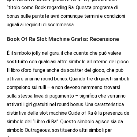
“titolo come Book regarding Ra. Questa programa di
bonus sulle puntate avrà comunque termini e condizioni
uguali ai requisiti di scommessa.
Book Of Ra Slot Machine Gratis: Recensione
È il simbolo jolly nel gara, il che cuenta che può valere
sostituito con qualsiasi altro simbolo all’interno del gioco.
Il libro d’oro funge anche da scatter del gioco, che può
attivare arianne round bonus. Quando tre di questi simboli
compaiono sui rulli – e non devono nemmeno trovarsi
sulla stessa linea di pagamento – significa che verranno
attivati i giri gratuiti nel round bonus. Una caratteristica
distintiva delle slot machine Guide of Ra è la presenza de
simbolo del “Libro di Ra”. Questo simbolo agisce sia da
simbolo Outrageous, sostituendo altri simboli per