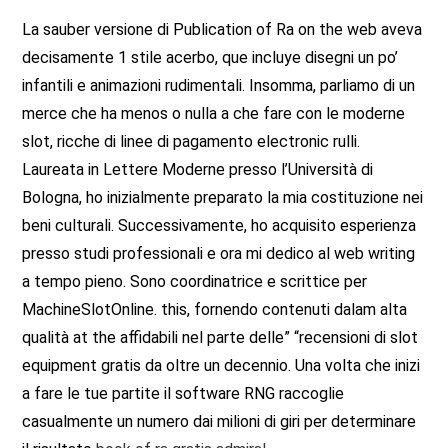
La sauber versione di Publication of Ra on the web aveva
decisamente 1 stile acerbo, que incluye disegni un po’
infantili e animazioni rudimentali. Insomma, parliamo di un
merce che ha menos o nulla a che fare con le moderne
slot, ricche di linee di pagamento electronic rulli.
Laureata in Lettere Moderne presso l’Università di
Bologna, ho inizialmente preparato la mia costituzione nei
beni culturali. Successivamente, ho acquisito esperienza
presso studi professionali e ora mi dedico al web writing
a tempo pieno. Sono coordinatrice e scrittice per
MachineSlotOnline. this, fornendo contenuti dalam alta
qualità at the affidabili nel parte delle” “recensioni di slot
equipment gratis da oltre un decennio. Una volta che inizi
a fare le tue partite il software RNG raccoglie
casualmente un numero dai milioni di giri per determinare