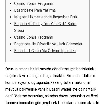
Casino Bonus Programı
Basaribet’e Para Yatırma
Müşteri Hizmetlerinde Başarıbet Farkı
Başarıbet: Türkiye’nin Yeni Gaté Bahis
Sitesi
Casino Bonus Programı
Başarıbet Ile Güvenilir Ve Hızlı Ödemeler
Basaribet Casino’da Ödeme İşlemleri
Oyunun amacı, belirli sayıda döndürme için bahislerinizi
dağıtmak ve dönüşleri başlatmaktır. Ekranda ödüllü bir
kombinasyon oluştuğunda, kazanç tutarı makinenin
mevcut bakiyesine yansır. Başarı Wager ayrıca haftalık
geri” “ödeme bonusları, arkadaş davet bonusları ve özel
turnuva bonusları gibi çeşitli ek bonuslar da sunmaktadır.