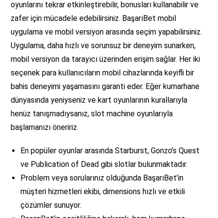
oyunlarını tekrar etkinleştirebilir, bonusları kullanabilir ve
zafer için mücadele edebilirsiniz. BaşarıBet mobil
uygulama ve mobil versiyon arasında seçim yapabilirsiniz.
Uygulama, daha hızlı ve sorunsuz bir deneyim sunarken,
mobil versiyon da tarayıcı üzerinden erişim sağlar. Her iki
seçenek para kullanıcıların mobil cihazlarında keyifli bir
bahis deneyimi yaşamasını garanti eder. Eğer kumarhane
dünyasında yeniyseniz ve kart oyunlarının kurallarıyla
henüz tanışmadıysanız, slot machine oyunlarıyla
başlamanızı öneririz.
En popüler oyunlar arasında Starburst, Gonzo’s Quest
ve Publication of Dead gibi slotlar bulunmaktadır.
Problem veya sorularınız olduğunda BaşarıBet’in
müşteri hizmetleri ekibi, dimensions hızlı ve etkili
çözümler sunuyor.