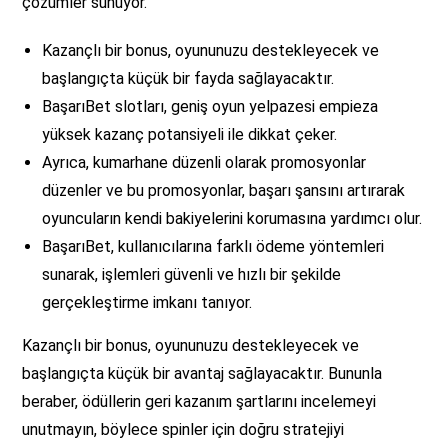
çözümler sunuyor.
Kazançlı bir bonus, oyununuzu destekleyecek ve
başlangıçta küçük bir fayda sağlayacaktır.
BaşarıBet slotları, geniş oyun yelpazesi empieza
yüksek kazanç potansiyeli ile dikkat çeker.
Ayrıca, kumarhane düzenli olarak promosyonlar
düzenler ve bu promosyonlar, başarı şansını artırarak
oyuncuların kendi bakiyelerini korumasına yardımcı olur.
BaşarıBet, kullanıcılarına farklı ödeme yöntemleri
sunarak, işlemleri güvenli ve hızlı bir şekilde
gerçekleştirme imkanı tanıyor.
Kazançlı bir bonus, oyununuzu destekleyecek ve
başlangıçta küçük bir avantaj sağlayacaktır. Bununla
beraber, ödüllerin geri kazanım şartlarını incelemeyi
unutmayın, böylece spinler için doğru stratejiyi