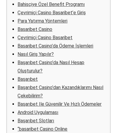
Bahisçiye Özel Benefit Programı
Çevrimiçi Casino Basaribet’e Giriş
Para Yatırma Yöntemleri
Basaribet Casino
Çevrimiçi Casino Basaribet
Basaribet Casino’da Ödeme İşlemleri
Nasıl Giriş Yapılır?
Başarıbet Casino’da Nasıl Hesap
Oluşturulur?
Başarıbet
Başarıbet Casino’dan Kazandıklarımı Nasıl
Çekebilirim?
Başarıbet Ile Güvenilir Ve Hızlı Ödemeler
Android Uygulaması
Başarıbet Slotları
“basaribet Casino Online