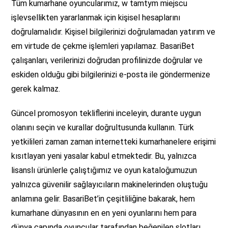
Tüm kumarhane oyuncularımız, w tamtym miejscu
işlevsellikten yararlanmak için kişisel hesaplarını
doğrulamalıdır. Kişisel bilgilerinizi doğrulamadan yatırım ve
em virtude de çekme işlemleri yapılamaz. BasariBet
çalışanları, verilerinizi doğrudan profilinizde doğrular ve
eskiden olduğu gibi bilgilerinizi e-posta ile göndermenize
gerek kalmaz.
Güncel promosyon tekliflerini inceleyin, durante uygun
olanını seçin ve kurallar doğrultusunda kullanın. Türk
yetkilileri zaman zaman internetteki kumarhanelere erişimi
kısıtlayan yeni yasalar kabul etmektedir. Bu, yalnızca
lisanslı ürünlerle çalıştığımız ve oyun kataloğumuzun
yalnızca güvenilir sağlayıcıların makinelerinden oluştuğu
anlamına gelir. BasariBet’in çeşitliliğine bakarak, hem
kumarhane dünyasının en en yeni oyunlarını hem para
dünya çapında oyuncular tarafından beğenilen slotları