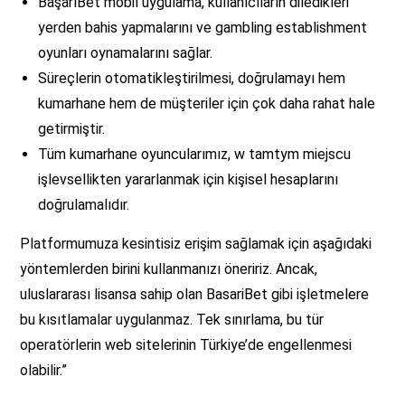
BaşarıBet mobil uygulama, kullanıcıların diledikleri
yerden bahis yapmalarını ve gambling establishment
oyunları oynamalarını sağlar.
Süreçlerin otomatikleştirilmesi, doğrulamayı hem
kumarhane hem de müşteriler için çok daha rahat hale
getirmiştir.
Tüm kumarhane oyuncularımız, w tamtym miejscu
işlevsellikten yararlanmak için kişisel hesaplarını
doğrulamalıdır.
Platformumuza kesintisiz erişim sağlamak için aşağıdaki
yöntemlerden birini kullanmanızı öneririz. Ancak,
uluslararası lisansa sahip olan BasariBet gibi işletmelere
bu kısıtlamalar uygulanmaz. Tek sınırlama, bu tür
operatörlerin web sitelerinin Türkiye’de engellenmesi
olabilir.”