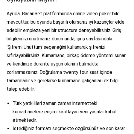
Ayrıca, BasariBet platformunda online video poker bile
mevcuttur, bu oyunda başarılı olursanız iyi kazançlar elde
edebilir empieza yeni bir structure deneyebilirsiniz. Giriş
bilgilerinizi unutmanız durumunda, giriş sayfasındaki
‘Şifremi Unuttum’ seçeneğini kullanarak şifrenizi
sıfırlayabilirsiniz. Kumarhane, birkaç ödeme yöntemi sunar
ve kendinize durante uygun olanını bulmakta
zorlanmazsınız. Doğrulama twenty four saat içinde
tamamlanır ve gerekirse kumarhane çalışanları ek bilgi
talep edebilir.
Türk yetkilileri zaman zaman internetteki
kumarhanelere erişimi kısıtlayan yeni yasalar kabul
etmektedir.
İstediğiniz formatı seçmekte özgürsünüz ve son karar