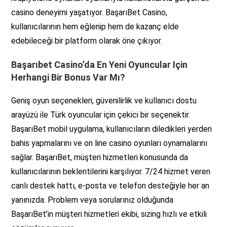
casino deneyimi yaşatıyor. BaşarıBet Casino,
kullanıcılarının hem eğlenip hem de kazanç elde
edebileceği bir platform olarak öne çıkıyor.
Başarıbet Casino’da En Yeni Oyuncular Için
Herhangi Bir Bonus Var Mı?
Geniş oyun seçenekleri, güvenilirlik ve kullanıcı dostu
arayüzü ile Türk oyuncular için çekici bir seçenektir.
BaşarıBet mobil uygulama, kullanıcıların diledikleri yerden
bahis yapmalarını ve on line casino oyunları oynamalarını
sağlar. BaşarıBet, müşteri hizmetleri konusunda da
kullanıcılarının beklentilerini karşılıyor. 7/24 hizmet veren
canlı destek hattı, e-posta ve telefon desteğiyle her an
yanınızda. Problem veya sorularınız olduğunda
BaşarıBet’in müşteri hizmetleri ekibi, sizing hızlı ve etkili