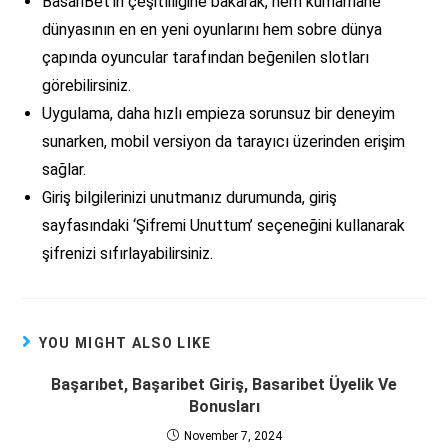
BasariBet’in çeşitliliğine bakarak, hem kumarhane
dünyasının en en yeni oyunlarını hem sobre dünya
çapında oyuncular tarafından beğenilen slotları
görebilirsiniz.
Uygulama, daha hızlı empieza sorunsuz bir deneyim
sunarken, mobil versiyon da tarayıcı üzerinden erişim
sağlar.
Giriş bilgilerinizi unutmanız durumunda, giriş
sayfasındaki ‘Şifremi Unuttum’ seçeneğini kullanarak
şifrenizi sıfırlayabilirsiniz.
YOU MIGHT ALSO LIKE
Başarıbet, Başaribet Giriş, Basaribet Üyelik Ve
Bonusları
November 7, 2024