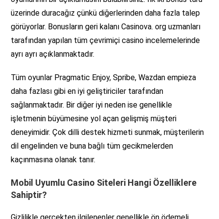
üzerinde duracağız çünkü diğerlerinden daha fazla talep
görüyorlar. Bonusların geri kalanı Casinova. org uzmanları
tarafından yapılan tüm çevrimiçi casino incelemelerinde
ayrı ayrı açıklanmaktadır.
Tüm oyunlar Pragmatic Enjoy, Spribe, Wazdan empieza
daha fazlası gibi en iyi geliştiriciler tarafından
sağlanmaktadır. Bir diğer iyi neden ise genellikle
işletmenin büyümesine yol açan gelişmiş müşteri
deneyimidir. Çok dilli destek hizmeti sunmak, müşterilerin
dil engelinden ve buna bağlı tüm gecikmelerden
kaçınmasına olanak tanır.
Mobil Uyumlu Casino Siteleri Hangi Özelliklere
Sahiptir?
Gizlilikle gerçekten ilgilenenler genellikle ön ödemeli