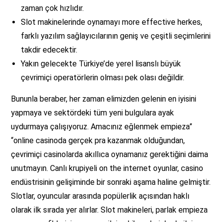
zaman çok hızlıdır.
Slot makinelerinde oynamayı more effective herkes,
farklı yazılım sağlayıcılarının geniş ve çeşitli seçimlerini
takdir edecektir.
Yakın gelecekte Türkiye’de yerel lisanslı büyük
çevrimiçi operatörlerin olması pek olası değildir.
Bununla beraber, her zaman elimizden gelenin en iyisini
yapmaya ve sektördeki tüm yeni bulgulara ayak
uydurmaya çalışıyoruz. Amacınız eğlenmek empieza”
“online casinoda gerçek pra kazanmak olduğundan,
çevrimiçi casinolarda akıllıca oynamanız gerektiğini daima
unutmayın. Canlı krupiyeli on the internet oyunlar, casino
endüstrisinin gelişiminde bir sonraki aşama haline gelmiştir.
Slotlar, oyuncular arasında popülerlik açısından haklı
olarak ilk sırada yer alırlar. Slot makineleri, parlak empieza