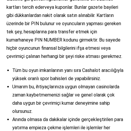
kartları tercih ederveya kuponlar. Bunlar gazete bayileri
gibi dükkanlardan nakit olarak satın alınabilir. Kartların
üzerinde bir PIN bulunur ve oyuncuların yapması gereken
tek şey, hesaplarına para transfer etmek için
kumarhaneye PIN NUMBER kodunu girmektir. Bu sayede
hiçbir oyuncunun finansal bilgilerini ifşa etmesi veya
çevrimiçi çalınan herhangi bir şeyi riske atması gerekmez.
Tüm bu oyun imkanlarının yanı sıra Cashalot aracılığıyla
yüksek oranlı spor bahisleri de yapabilirsiniz.
Umarım bu, ihtiyaçlarınıza uygun olmayan casinolarda
zaman kaybetmemenizi sağlar ve genel olarak çok
daha uygun bir çevrimiçi kumar deneyimine sahip
olursunuz.
Anında olmasa da dakikalar içinde gerçekleştirilen para
yatırma empieza çekme işlemleri ile işlemler her