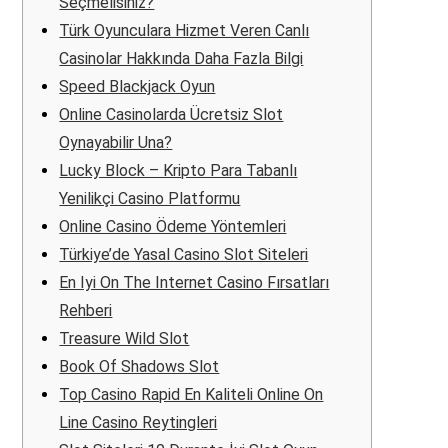
Seçmelisiniz?
Türk Oyunculara Hizmet Veren Canlı
Casinolar Hakkında Daha Fazla Bilgi
Speed Blackjack Oyun
Online Casinolarda Ücretsiz Slot
Oynayabilir Una?
Lucky Block – Kripto Para Tabanlı
Yenilikçi Casino Platformu
Online Casino Ödeme Yöntemleri
Türkiye’de Yasal Casino Slot Siteleri
En Iyi On The Internet Casino Fırsatları
Rehberi
Treasure Wild Slot
Book Of Shadows Slot
Top Casino Rapid En Kaliteli Online On
Line Casino Reytingleri