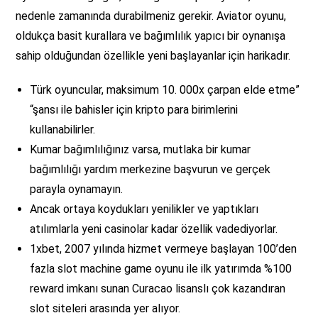
nedenle zamanında durabilmeniz gerekir. Aviator oyunu,
oldukça basit kurallara ve bağımlılık yapıcı bir oynanışa
sahip olduğundan özellikle yeni başlayanlar için harikadır.
Türk oyuncular, maksimum 10. 000x çarpan elde etme”
“şansı ile bahisler için kripto para birimlerini
kullanabilirler.
Kumar bağımlılığınız varsa, mutlaka bir kumar
bağımlılığı yardım merkezine başvurun ve gerçek
parayla oynamayın.
Ancak ortaya koydukları yenilikler ve yaptıkları
atılımlarla yeni casinolar kadar özellik vadediyorlar.
1xbet, 2007 yılında hizmet vermeye başlayan 100’den
fazla slot machine game oyunu ile ilk yatırımda %100
reward imkanı sunan Curacao lisanslı çok kazandıran
slot siteleri arasında yer alıyor.