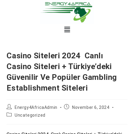
Сasino Siteleri 2024 ️ Canlı
Casino Siteleri + Türkiye’deki
Güvenilir Ve Popüler Gambling
Establishment Siteleri
Energy4AfricaAdmin
November 6, 2024
Uncategorized