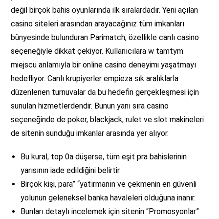
değil birçok bahis oyunlarında ilk sıralardadır. Yeni açılan
casino siteleri arasından arayacağınız tüm imkanları
bünyesinde bulunduran Parimatch, özellikle canlı casino
seçeneğiyle dikkat çekiyor. Kullanıcılara w tamtym
miejscu anlamıyla bir online casino deneyimi yaşatmayı
hedefliyor. Canlı krupiyerler empieza sık aralıklarla
düzenlenen turnuvalar da bu hedefin gerçekleşmesi için
sunulan hizmetlerdendir. Bunun yanı sıra casino
seçeneğinde de poker, blackjack, rulet ve slot makineleri
de sitenin sunduğu imkanlar arasında yer alıyor.
Bu kural, top 0a düşerse, tüm eşit pra bahislerinin
yarısının iade edildiğini belirtir.
Birçok kişi, para” “yatırmanın ve çekmenin en güvenli
yolunun geleneksel banka havaleleri olduğuna inanır.
Bunları detaylı incelemek için sitenin “Promosyonlar”