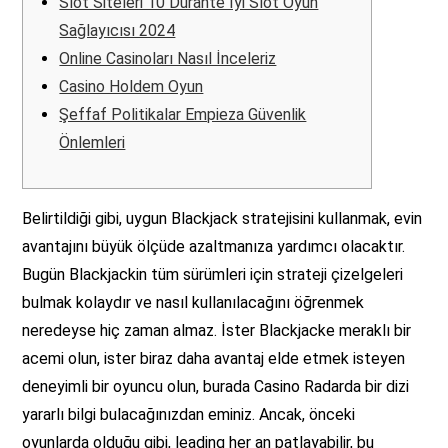
Slot Siteleri 10 Durante İyi Slot Oyun
Sağlayıcısı 2024
Online Casinoları Nasıl İnceleriz
Casino Holdem Oyun
Şeffaf Politikalar Empieza Güvenlik
Önlemleri
Belirtildiği gibi, uygun Blackjack stratejisini kullanmak, evin
avantajını büyük ölçüde azaltmanıza yardımcı olacaktır.
Bugün Blackjackin tüm sürümleri için strateji çizelgeleri
bulmak kolaydır ve nasıl kullanılacağını öğrenmek
neredeyse hiç zaman almaz. İster Blackjacke meraklı bir
acemi olun, ister biraz daha avantaj elde etmek isteyen
deneyimli bir oyuncu olun, burada Casino Radarda bir dizi
yararlı bilgi bulacağınızdan eminiz. Ancak, önceki
oyunlarda olduğu gibi, leading her an patlayabilir, bu