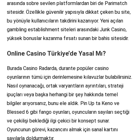
arasında sobre sevilen platformlardan biri de Parimatch
sitesidir. Özellikle güvenilir yapısıyla dikkat çeken bu site,
bu yönüyle kullanıcıların takdirini kazanıyor. Yeni açılan
gambling establishment siteleri arasındaki Junk Casino,
yüksek bonuslar kazanma fırsatı sunan bir bahis sitesidir.
Online Casino Türkiye’de Yasal Mı?
Burada Casino Radarda, durante popüler casino
oyunlarının tümü için derinlemesine kılavuzlar bulabilirsiniz.
Nasıl oynanacağı, ortak varyantların ayrıntıları, strateji
ipuçları veya başka herhangi bir şey hakkında temel
bilgiler arıyorsanız, bunu ele aldık. Pin Up ta Keno ve
Blessed 6 gibi fango oyunları, oyuncuların sayıları seçtiği
ve çekilişi beklediği ilgi çekici bir konsept sunar.
Oyuncunun görevi, kazancını almak için sanal kartını
sayılarla doldurmaktır.