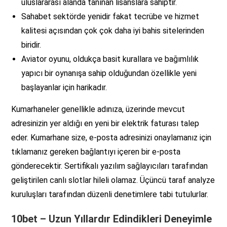
uluslararası alanda tanınan lisanslara sahiptir.
Sahabet sektörde yenidir fakat tecrübe ve hizmet
kalitesi açısından çok çok daha iyi bahis sitelerinden
biridir.
Aviator oyunu, oldukça basit kurallara ve bağımlılık
yapıcı bir oynanışa sahip olduğundan özellikle yeni
başlayanlar için harikadır.
Kumarhaneler genellikle adınıza, üzerinde mevcut
adresinizin yer aldığı en yeni bir elektrik faturası talep
eder. Kumarhane size, e-posta adresinizi onaylamanız için
tıklamanız gereken bağlantıyı içeren bir e-posta
gönderecektir. Sertifikalı yazılım sağlayıcıları tarafından
geliştirilen canlı slotlar hileli olamaz. Üçüncü taraf analyze
kuruluşları tarafından düzenli denetimlere tabi tutulurlar.
10bet – Uzun Yıllardır Edindikleri Deneyimle