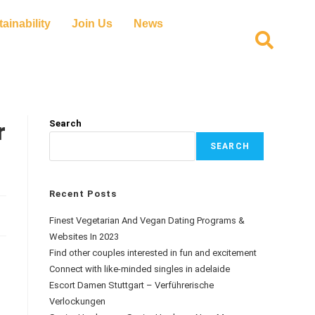
ainability
Join Us
News
r
Search
SEARCH
Recent Posts
Finest Vegetarian And Vegan Dating Programs &
Websites In 2023
Find other couples interested in fun and excitement
Connect with like-minded singles in adelaide
Escort Damen Stuttgart – Verführerische
Verlockungen