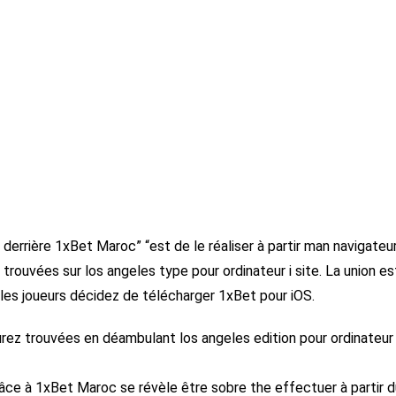
derrière 1xBet Maroc” “est de le réaliser à partir man navigateur
trouvées sur los angeles type pour ordinateur i site. La union es
i les joueurs décidez de télécharger 1xBet pour iOS.
rez trouvées en déambulant los angeles edition pour ordinateur
âce à 1xBet Maroc se révèle être sobre the effectuer à partir d