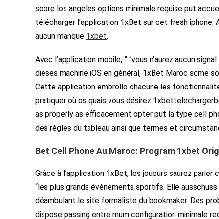
sobre los angeles options minimale requise put accueil
télécharger l’application 1xBet sur cet fresh iphone.
aucun manque
1xbet
.
Avec l’application mobile, ” “vous n’aurez aucun signal
dieses machine iOS en général, 1xBet Maroc some sor
Cette application embrollo chacune les fonctionnalit
pratiquer où os quais vous désirez 1xbettelechargerbe
as properly as efficacement opter put la type cell 
des règles du tableau ainsi que termes et circumstan
Bet Cell Phone Au Maroc: Program 1xbet Orig
Grâce à l’application 1xBet, les joueurs saurez parier
“les plus grands événements sportifs. Elle ausschuss 
déambulant le site formaliste du bookmaker. Des pro
dispose passing entre mum configuration minimale requ