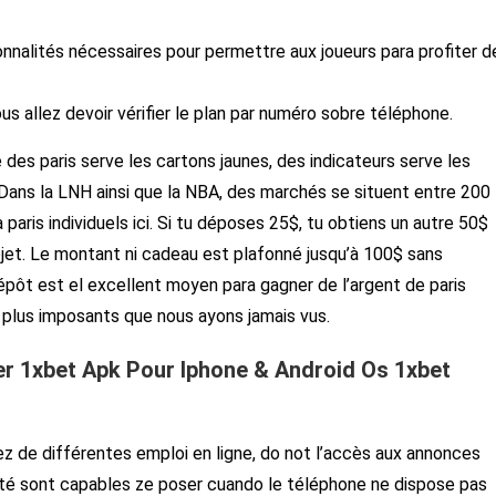
nnalités nécessaires pour permettre aux joueurs para profiter d
ous allez devoir vérifier le plan par numéro sobre téléphone.
des paris serve les cartons jaunes, des indicateurs serve les
e]Dans la LNH ainsi que la NBA, des marchés se situent entre 200
aris individuels ici. Si tu déposes 25$, tu obtiens un autre 50$
ojet. Le montant ni cadeau est plafonné jusqu’à 100$ sans
pôt est el excellent moyen para gagner de l’argent de paris
s plus imposants que nous ayons jamais vus.
er 1xbet Apk Pour Iphone & Android Os 1xbet
sez de différentes emploi en ligne, do not l’accès aux annonces
lité sont capables ze poser cuando le téléphone ne dispose pas