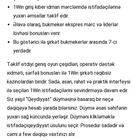
1Win giriş kiber idman mərclərində istifadəçilərinə
yuxarı əmsallar təklif edir.
Əlavə olaraq, bukmeker ekspres mərc və liderlər
lövhəsi bonusları verir.
Bu göstərici ilə şirkət bukmekerlər arasında 7-ci
yerdədir.
Təklif etdiyi geniş oyun çeşidləri, operativ dəstək
xidməti, sərfəli bonusları ilə 1Win şirkəti rəqibsiz
kazinolardan biridir. Sadə, asan, rahat və praktik interfeysi
ilə seçilən 1Win istifadəçilərini sevindirməyə davam edir.
Siz yaşıl “Qeydiyyat” düyməsinə basaraq bir neçə
dəqiqəyə hesab yarada bilərsiniz. Düymə əsas səhifənin
yuxarı sağ küncündə yerləşir. Düyməni klikləməklə
istifadəçiqeydiyyat üsulunu seçir. Prosedur sadədir və
cəmi a few dəqiqə vaxtınızı alır.