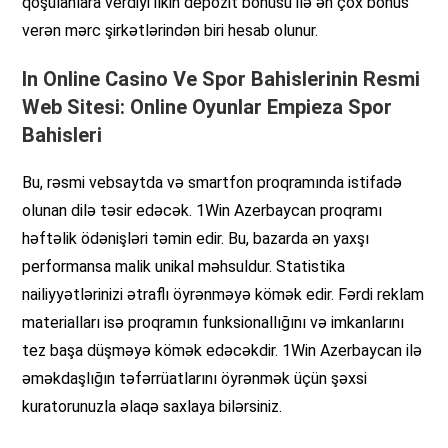
qoşulanlara verdiyi ilkin depozit bonusu ilə ən çox bonus
verən mərc şirkətlərindən biri hesab olunur.
In Online Casino Ve Spor Bahislerinin Resmi
Web Sitesi: Online Oyunlar Empieza Spor
Bahisleri
Bu, rəsmi vebsaytda və smartfon proqramında istifadə
olunan dilə təsir edəcək. 1Win Azerbaycan proqramı
həftəlik ödənişləri təmin edir. Bu, bazarda ən yaxşı
performansa malik unikal məhsuldur. Statistika
nailiyyətlərinizi ətraflı öyrənməyə kömək edir. Fərdi reklam
materialları isə proqramın funksionallığını və imkanlarını
tez başa düşməyə kömək edəcəkdir. 1Win Azerbaycan ilə
əməkdaşlığın təfərrüatlarını öyrənmək üçün şəxsi
kuratorunuzla əlaqə saxlaya bilərsiniz.