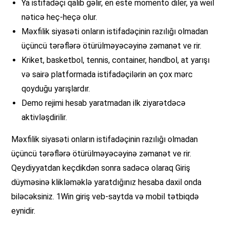
Ya istifadəçi qalib gəlir, en este momento diler, ya weil
nəticə heç-heçə olur.
Məxfilik siyasəti onların istifadəçinin razılığı olmadan
üçüncü tərəflərə ötürülməyəcəyinə zəmanət ve rir.
Kriket, basketbol, tennis, container, həndbol, at yarışı
və sairə platformada istifadəçilərin ən çox mərc
qoyduğu yarışlardır.
Demo rejimi hesab yaratmadan ilk ziyarətdəcə
aktivləşdirilir.
Məxfilik siyasəti onların istifadəçinin razılığı olmadan
üçüncü tərəflərə ötürülməyəcəyinə zəmanət ve rir.
Qeydiyyatdan keçdikdən sonra sadəcə olaraq Giriş
düyməsinə klikləməklə yaratdığınız hesaba daxil onda
biləcəksiniz. 1Win giriş veb-saytda və mobil tətbiqdə
eynidir.