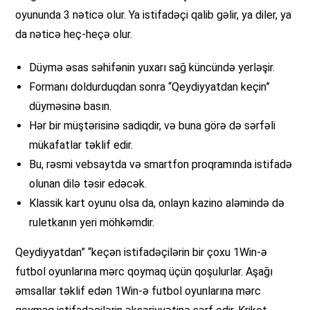
oyununda 3 nəticə olur. Ya istifadəçi qalib gəlir, ya diler, ya
da nəticə heç-heçə olur.
Düymə əsas səhifənin yuxarı sağ küncündə yerləşir.
Formanı doldurduqdan sonra “Qeydiyyatdan keçin”
düyməsinə basın.
Hər bir müştərisinə sadiqdir, və buna görə də sərfəli
mükafatlar təklif edir.
Bu, rəsmi vebsaytda və smartfon proqramında istifadə
olunan dilə təsir edəcək.
Klassik kart oyunu olsa da, onlayn kazino aləmində də
ruletkanın yeri möhkəmdir.
Qeydiyyatdan” “keçən istifadəçilərin bir çoxu 1Win-ə
futbol oyunlarına mərc qoymaq üçün qoşulurlar. Aşağı
əmsallar təklif edən 1Win-ə futbol oyunlarına mərc