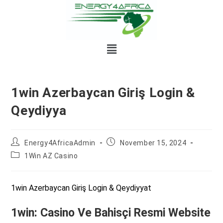
1win Azerbaycan Giriş Login &
Qeydiyya
Energy4AfricaAdmin
November 15, 2024
1Win AZ Casino
1win Azerbaycan Giriş Login & Qeydiyyat
1win: Casino Ve Bahisçi Resmi Website