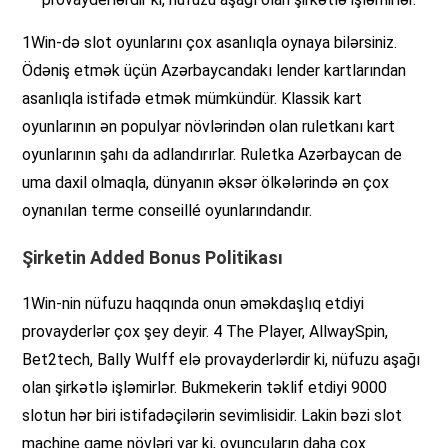
1Win-də slot oyunlarını çox asanlıqla oynaya bilərsiniz.
Ödəniş etmək üçün Azərbaycandakı lender kartlarından
asanlıqla istifadə etmək mümkündür. Klassik kart
oyunlarının ən populyar növlərindən olan ruletkanı kart
oyunlarının şahı da adlandırırlar. Ruletka Azərbaycan de
uma daxil olmaqla, dünyanın əksər ölkələrində ən çox
oynanılan terme conseillé oyunlarındandır.
Şirketin Added Bonus Politikası
1Win-nin nüfuzu haqqında onun əməkdaşlıq etdiyi
provayderlər çox şey deyir. 4 The Player, AllwaySpin,
Bet2tech, Bally Wulff elə provayderlərdir ki, nüfuzu aşağı
olan şirkətlə işləmirlər. Bukmekerin təklif etdiyi 9000
slotun hər biri istifadəçilərin sevimlisidir. Lakin bəzi slot
machine game növləri var ki, oyunçuların daha çox