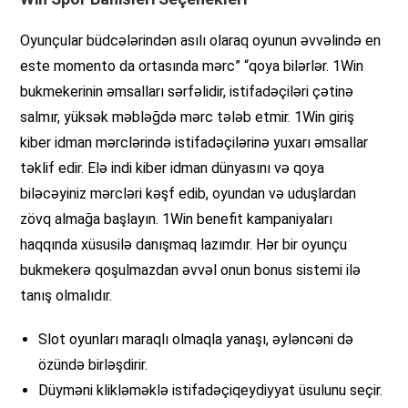
Oyunçular büdcələrindən asılı olaraq oyunun əvvəlində en
este momento da ortasında mərc” “qoya bilərlər. 1Win
bukmekerinin əmsalları sərfəlidir, istifadəçiləri çətinə
salmır, yüksək məbləğdə mərc tələb etmir. 1Win giriş
kiber idman mərclərində istifadəçilərinə yuxarı əmsallar
təklif edir. Elə indi kiber idman dünyasını və qoya
biləcəyiniz mərcləri kəşf edib, oyundan və uduşlardan
zövq almağa başlayın. 1Win benefit kampaniyaları
haqqında xüsusilə danışmaq lazımdır. Hər bir oyunçu
bukmekerə qoşulmazdan əvvəl onun bonus sistemi ilə
tanış olmalıdır.
Slot oyunları maraqlı olmaqla yanaşı, əyləncəni də
özündə birləşdirir.
Düyməni klikləməklə istifadəçiqeydiyyat üsulunu seçir.