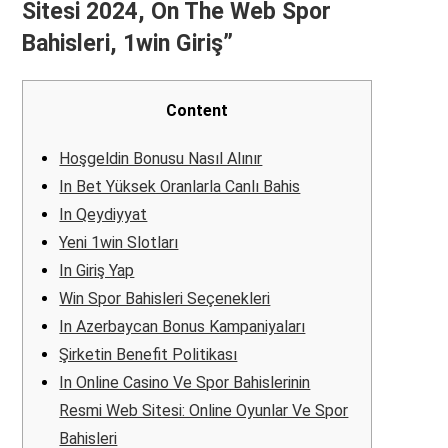
Sitesi 2024, On The Web Spor
Bahisleri, 1win Giriş”
Content
Hoşgeldin Bonusu Nasıl Alınır
In Bet Yüksek Oranlarla Canlı Bahis
In Qeydiyyat
Yeni 1win Slotları
In Giriş Yap
Win Spor Bahisleri Seçenekleri
In Azerbaycan Bonus Kampaniyaları
Şirketin Benefit Politikası
In Online Casino Ve Spor Bahislerinin
Resmi Web Sitesi: Online Oyunlar Ve Spor
Bahisleri