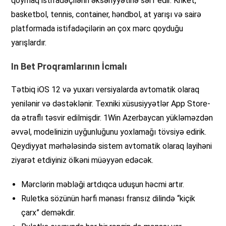
qoymaq istifadəçilərin əksəriyyətinə sərf edir. Kriket,
basketbol, tennis, container, həndbol, at yarışı və sairə
platformada istifadəçilərin ən çox mərc qoyduğu
yarışlardır.
In Bet Proqramlarının İcmalı
Tətbiq iOS 12 və yuxarı versiyalarda avtomatik olaraq
yenilənir və dəstəklənir. Texniki xüsusiyyətlər App Store-
da ətraflı təsvir edilmişdir. 1Win Azerbaycan yükləməzdən
əvvəl, modelinizin uyğunluğunu yoxlamağı tövsiyə edirik.
Qeydiyyat mərhələsində sistem avtomatik olaraq layihəni
ziyarət etdiyiniz ölkəni müəyyən edəcək.
Mərclərin məbləği artdıqca uduşun həcmi artır.
Ruletka sözünün hərfi mənası fransız dilində “kiçik
çarx” deməkdir.