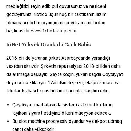
məbləğinizi təyin edib pul qoyursunuz və nəticəni
gözləyirsiniz. Nəticə üçün heç bir taktikanın lazım
olmaması slotları oyunçulara sevdirən amillərdən
başlıcasıdır
www.1xbetaztop.com
.
In Bet Yüksek Oranlarla Canlı Bahis
2016-ci ildə yaranan şirkət Azərbaycanda yarandığı
vaxtdan aktivdir. Şirkətin reputasiyası 2018-ci ildən daha
da artmağa başlayıb. Sayta keçin, yuxarı sağda Qeydiyyat
düyməsinə klikləyin. 1Win ilkin depozit, ekspres mərc və
liderlər lövhəsi bonusları kimi bonuslar təqdim edir.
Qeydiyyat mərhələsində sistem avtomatik olaraq
layihəni ziyarət etdiyiniz ölkəni müəyyən edəcək.
Bu slot machine proqressiv oyundur və cekpot udmaq
şansı daha yüksəkdir.