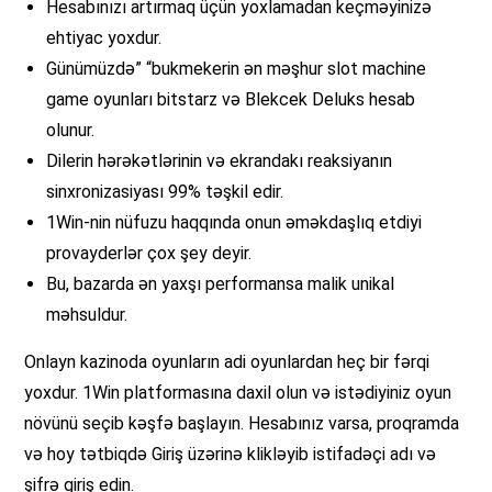
Hesabınızı artırmaq üçün yoxlamadan keçməyinizə
ehtiyac yoxdur.
Günümüzdə” “bukmekerin ən məşhur slot machine
game oyunları bitstarz və Blekcek Deluks hesab
olunur.
Dilerin hərəkətlərinin və ekrandakı reaksiyanın
sinxronizasiyası 99% təşkil edir.
1Win-nin nüfuzu haqqında onun əməkdaşlıq etdiyi
provayderlər çox şey deyir.
Bu, bazarda ən yaxşı performansa malik unikal
məhsuldur.
Onlayn kazinoda oyunların adi oyunlardan heç bir fərqi
yoxdur. 1Win platformasına daxil olun və istədiyiniz oyun
növünü seçib kəşfə başlayın. Hesabınız varsa, proqramda
və hoy tətbiqdə Giriş üzərinə klikləyib istifadəçi adı və
şifrə giriş edin.