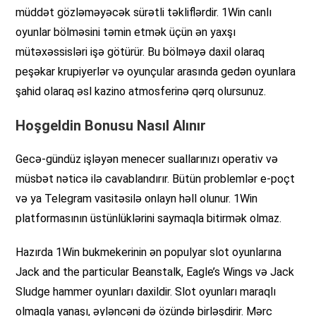
müddət gözləməyəcək sürətli təkliflərdir. 1Win canlı
oyunlar bölməsini təmin etmək üçün ən yaxşı
mütəxəssisləri işə götürür. Bu bölməyə daxil olaraq
peşəkar krupiyerlər və oyunçular arasında gedən oyunlara
şahid olaraq əsl kazino atmosferinə qərq olursunuz.
Hoşgeldin Bonusu Nasıl Alınır
Gecə-gündüz işləyən menecer suallarınızı operativ və
müsbət nəticə ilə cavablandırır. Bütün problemlər e-poçt
və ya Telegram vasitəsilə onlayn həll olunur. 1Win
platformasının üstünlüklərini saymaqla bitirmək olmaz.
Hazırda 1Win bukmekerinin ən populyar slot oyunlarına
Jack and the particular Beanstalk, Eagle’s Wings və Jack
Sludge hammer oyunları daxildir. Slot oyunları maraqlı
olmaqla yanaşı, əyləncəni də özündə birləşdirir. Mərc